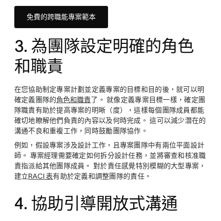
免費的跨職能專案範本
3. 為團隊設定明確的角色
和職責
在您協助制定專案計劃並定義專案的目標和目的後，就可以明
確定義團隊的
角色和職責
了。 就像定義專案目標一樣，確定團
隊職責有助於提高專案的明晰（度），這樣每個團隊成員都能
確切地瞭解他們負責的內容以及何時完成。 這可以減少潛在的
溝通不良和重複工作，同時鼓勵團隊協作。
例如，假設專案涉及設計工作，且專案團隊中有兩位平面設計
師。 專案經理需要確定如何拆分設計任務，並將審查和核准職
責指派給其他團隊成員。 對於責任感覺特別模糊的大型專案，
建立
RACI 表
有助於定義和調整團隊的責任。
4. 協助引導開放式溝通