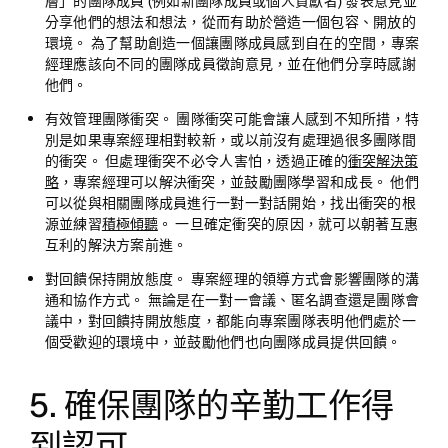
層」的團隊成員 (例如新團隊成員或個人貢獻者) 發表意見並
分享他們的想法和想法，從而有助於營造一個包容、開放的
環境。 為了幫助創造一個讓團隊成員感到自在的空間，專案
經理應該向不同的團隊成員徵詢意見，並在他們分享時感謝
他們。
有效管理團隊衝突。
團隊衝突可能會讓人感到不知所措，特
別是如果專案經理相對較新，或以前沒有處理過很多團隊間
的衝突。 但處理衝突不必令人害怕，透過正確的
衝突解決策
略
，專案經理可以解決衝突，並鼓勵團隊學習和成長。 他們
可以從與相關團隊成員進行一對一對話開始，找出衝突的根
源並練習
積極傾聽
。 一旦確定衝突的原因，就可以朝著互惠
互利的解決方案前進。
對回饋保持開放態度。
專案經理的領導方式會影響團隊的溝
通和協作方式。 無論是在一對一會議、匿名調查還是團隊會
議中，對回饋持開放態度，都能向專案團隊表明他們處於一
個受歡迎的環境中，並鼓勵他們也向團隊成員提供回饋。
5. 確保團隊的辛勤工作得
到認可