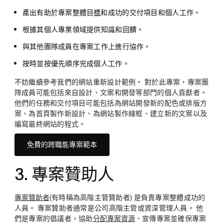
產出有助於專案整體目
標
和成功的交付項目和個人工作。
根據其個人專業領域提供知識和回饋。
與其他團隊成員在專案工作上進行協作。
按時並按優先順序完成個人工作。
不妨繼續參考我們的網站重新設計範例。 對於此專案，專案團
隊成員可能包括來自設計、文案和開發等部門的個人貢獻者。
他們的任務和交付項目可能包括為網站開發新的配色或排版方
案、為首頁製作新設計、為網站製作線框、建立新的文案以及
編寫最終網站的程式。
免費的跨職能專案範本
3. 專案贊助人
專案贊助者
(有時稱為高階主管贊助者) 是負責專案整體成功的
人員。 專案贊助者通常是公司高階主管或資深管理人員。 他
們是專案的倡議者，協助
分配專案資源
、宣傳專案並確保專案