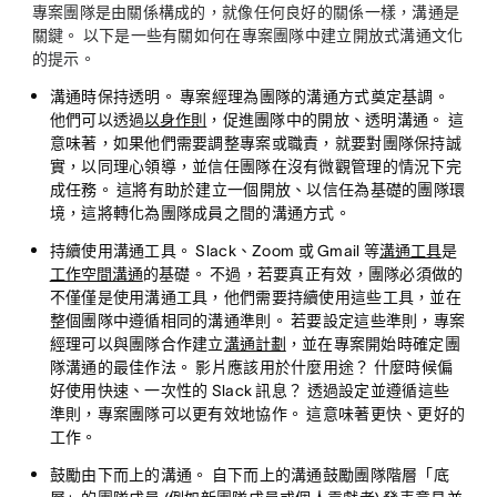
專案團隊是由關係構成的，就像任何良好的關係一樣，溝通是
關鍵。 以下是一些有關如何在專案團隊中建立開放式溝通文化
的提示。
溝通時保持透明。
專案經理為團隊的溝通方式奠定基調。
他們可以透過
以身作則
，促進團隊中的開放、透明溝通。 這
意味著，如果他們需要調整專案或職責，就要對團隊保持誠
實，以同理心領導，並信任團隊在沒有微觀管理的情況下完
成任務。 這將有助於建立一個開放、以信任為基礎的團隊環
境，這將轉化為團隊成員之間的溝通方式。
持續使用溝通工具。
Slack、Zoom 或 Gmail 等
溝通工具
是
工作空間溝通
的基礎。 不過，若要真正有效，團隊必須做的
不僅僅是使用溝通工具，他們需要持續使用這些工具，並在
整個團隊中遵循相同的溝通準則。 若要設定這些準則，專案
經理可以與團隊合作建立
溝通計劃
，並在專案開始時確定團
隊溝通的最佳作法。 影片應該用於什麼用途？ 什麼時候偏
好使用快速、一次性的 Slack 訊息？ 透過設定並遵循這些
準則，專案團隊可以更有效地協作。 這意味著更快、更好的
工作。
鼓勵由下而上的溝通。
自下而上的溝通鼓勵團隊階層「底