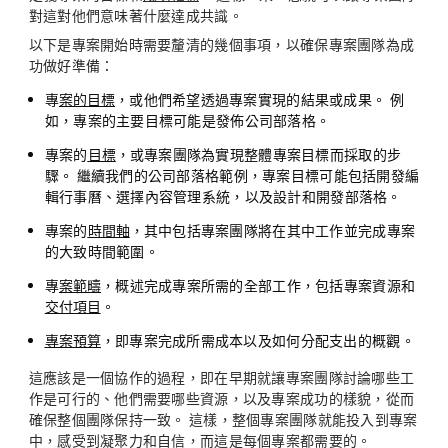
對這對他們意味著什麼達成共識。
以下是專案開始時需要釐清的幾個事項，以確保專案團隊為成
功做好準備：
專
案的目標
，
或他們希望透過專案實現的結果或成果。 例
如，專案的主要目標可能是發佈公司部落格。
專
案的
目標
，
或專案團隊為實現整體專案目標而採取的步
驟。 繼續我們的公司部落格範例，專案目標可能包括開發編
輯行事曆、選擇內容管理系統，以及設計和開發部落格。
專
案的
時間軸
，
其中包括專案團隊將在其中工作並完成專案
的大致時間範圍。
專
案範疇
，
概述完成專案所需的全部工作，包括專案資源和
交付項目
。
專案預算
，
即專案完成所需成本以及如何分配支出的概觀。
這應該是一個協作的過程，即在早期就讓專案團隊討論哪些工
作是可行的、他們需要哪些資源，以及專案成功的樣貌，從而
確保整個團隊保持一致。 這樣，整個專案團隊就能投入到專案
中，感受到凝聚力和自信，而這是每個專案都需要的。