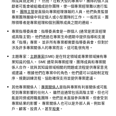
隊成員就足夠了。 然而，在較大型的專案中，團隊的個人貢
獻者可能會被組織成迷你團隊，使一個專案經理難以進行監
督。
團隊主管
是直接向專案經理匯報的人員，他們負責監督
專案團隊層級中特定個人或小型團隊的工作。 一般而言，團
隊領導者是專案經理和個別團隊成員之間的連結。
專案指導委員會：
指導委員會是一群個人 (通常是資深經理
或高階主管)，他們透過在專案生命週期中提供指導和支援
來「指導」專案。 並非所有專案都需要指導委員會，但對於
涉及許多專案關係人的專案而言，這可能很有用。
主題專家：
主題專家
(SME) 是在特定領域或專業領域擁有專
業知識的個人。 SME 通常與專案經理、團隊成員和專案關
係人合作，就與其知識領域相關的問題或流程提供專家意見
或建議。 根據他們在專案中的角色，他們還可以協助制定程
序、規劃訓練流程、協助確保支持並提供專案建議。
其他專案關係人：
專案關係人
是指與專案有利害關係或可能
受到專案影響的任何人。 雖然這通常包括高階主管，但也可
能是同儕或跨職能團隊，他們並未直接參與專案，但會受到
專案結果的影響。 專案關係人也可以是外部人員，例如客
戶、顧客、投資人，甚至
股東
。