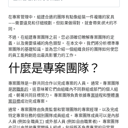
在專案管理中，組建合適的團隊有點像組裝一件複雜的家具
——需要遠見和仔細規劃，但如果做得對，就會帶來
很大
的不
同。
不過，在組建專案團隊之前，您必須確切瞭解專案團隊的定
義，以及需要填補的角色類型。 在本文中，我們將分析標準專
案團隊的基礎知識，並為您介紹一個組織良好的團隊如何使您
的員工能夠創造出最具影響力的工作。
什麼是專案團隊？
專案團隊是一群共同合作以完成專案的人員。 通常，專案團隊
是
跨職能的
，這意味著它們由組織內不同群組或部門的個人組
成，朝著共同目標努力。 專案團隊負責依據專
案排
程和整體
專
案目標
成功完成專案。
通常，專案團隊由負責監督和管理團隊的專案經理，以及完成
特定專案任務的個別團隊成員組成。 專案團隊成員可以是內部
人員 (例如全職員工) 或外部人員 (例如自由職業者)。 專案團隊
也可以由其他專案關係人組成，包括既不負責專案的日常管