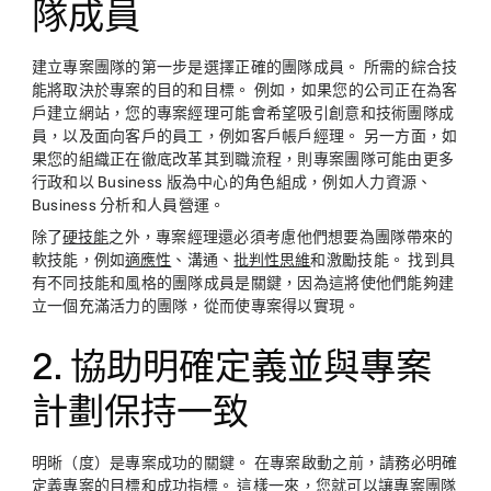
隊成員
建立專案團隊的第一步是選擇正確的團隊成員。 所需的綜合技
能將取決於專案的目的和目標。 例如，如果您的公司正在為客
戶建立網站，您的專案經理可能會希望吸引創意和技術團隊成
員，以及面向客戶的員工，例如客戶帳戶經理。 另一方面，如
果您的組織正在徹底改革其到職流程，則專案團隊可能由更多
行政和以 Business 版為中心的角色組成，例如人力資源、
Business 分析和人員營運。
除了
硬技能
之外，專案經理還必須考慮他們想要為團隊帶來的
軟技能，例如
適應性
、溝通、
批判性思維
和激勵技能。 找到具
有不同技能和風格的團隊成員是關鍵，因為這將使他們能夠建
立一個充滿活力的團隊，從而使專案得以實現。
2. 協助明確定義並與專案
計劃保持一致
明晰（度）是專案成功的關鍵。 在專案啟動之前，請務必明確
定義專案的目標和
成功指標
。 這樣一來，您就可以讓專案團隊