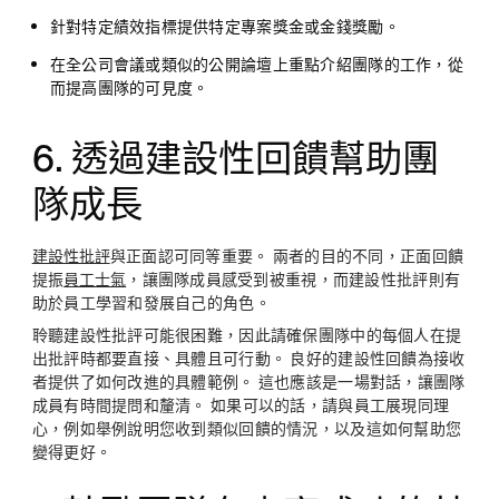
針對特定績效指標提供特定專案獎金或金錢獎勵。
在全公司會議或類似的公開論壇上重點介紹團隊的工作，從
而提高團隊的可見度。
6. 透過建設性回饋幫助團
隊成長
建設性批評
與正面認可同等重要。 兩者的目的不同，正面回饋
提振
員工士氣
，讓團隊成員感受到被重視，而建設性批評則有
助於員工學習和發展自己的角色。
聆聽建設性批評可能很困難，因此請確保團隊中的每個人在提
出批評時都要直接、具體且可行動。 良好的建設性回饋為接收
者提供了如何改進的具體範例。 這也應該是一場對話，讓團隊
成員有時間提問和釐清。 如果可以的話，請與員工展現同理
心，例如舉例說明您收到類似回饋的情況，以及這如何幫助您
變得更好。