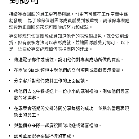
持續獲得回饋的員工
更有參與感
，也更有可能在工作空間中蓬
勃發展。 為了確保個別團隊成員感受到被重視，請確保專案經
理透過正面回饋來認可團隊的努力和成就。
專案經理只需讓團隊成員知道他們的表現很出色，就會受到讚
賞，但有很多方法可以表彰成就，並讓團隊感受到認可。 以下
是一些關於專案經理如何表揚團隊的建議。
傳送電子郵件或備註，說明他們對專案成功所做的貢獻。
在團隊 Slack 頻道中對他們的交付項目或貢獻表示讚賞。
分享客戶對他們或其工作的正面回饋。
帶他們去吃午餐或送上一份小小的感謝禮物，例如他們最喜
歡的冰淇淋。
在專案會議期間安排時間分享每週的成功，並點名當週表現
突出的員工。
與整個��隊一起慶祝團隊出遊或驚喜禮物。
認可並慶祝
專案里程碑
的完成。