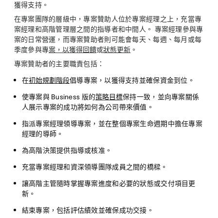
獲得支持。
在專案團隊的層級中，專案贊助人位於專案經理之上，充當專
案經理和高階管理層之間的指導者和中間人。 專案經理參與專
案的日常營運，而專案贊助者則可能會每天、每週、每月或每
季度參與專
案，以獲得回饋
或
狀態更新
。
專案贊助者的主要職責包括：
在
初始規劃階段
倡導專案，以獲得支持並確保資金到位。
使專案與 Business 版的
策略目標
保持一致，並向專案關係
人展示專案的成功將如何為公司帶來價值。
指派專案經理領導專案，並在整個專案生命週期中擔任專案
經理的導師。
為高階決策提供指導或核准。
充當專案經理和資深領導團隊成員之間的橋樑。
讓高階主管隨時掌握專案進度和必要的狀態或交付項目更
新。
結束專案，包括評估績效並確保成功交接。