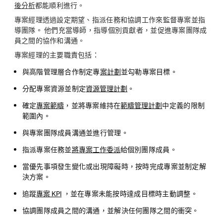
後分析
都能順利進行。
專案經理透過設定期望、指派任務和協調工作來監督專案並指
導團隊。 他們充當導師，指導個別貢獻者，並促進專案團隊成
員之間的協作和溝通。
專案經理的主要職責包括：
與高階管理層合作制定專
案計劃
並勾勒專案目標。
分配專案資源並制定
資源管理計劃
。
確定
專案範疇
，並將專案維持在
範疇管理計劃
中定義的限制
範圍內。
與專案團隊成員溝通並進行管理。
指派專案任務並
將專案工作委派
給個別團隊成員。
當優先事項發生變化或出現障礙時，按時完成專案並制定解
決方案。
追蹤
專案 KPI
，並在專案未能按時達成目標時主動調整。
協調團隊成員之間的溝通，並解決任何團隊之間的衝突。