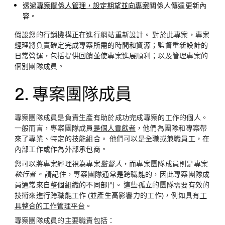
透過
專案關係人管理，設定期望並向專案
關係人傳達更新內
容。
假設您的行銷機構正在進行網站重新設計。 對於此專案，專案
經理將負責確定完成專案所需的時間和資源；監督重新設計的
日常營運，包括提供回饋並使專案進展順利；以及管理專案的
個別團隊成員。
2. 專案團隊成員
專案團隊成員是負責生產有助於成功完成專案的工作的個人。
一般而言，專案團隊成員
是個人貢獻者
，他們為團隊和專案帶
來了專業、特定的技能組合。 他們可以是全職或兼職員工，在
內部工作或作為外部承包商。
您可以將專案經理視為專案
監督人
，而專案團隊成員則是專案
執行者。
請記住，專案團隊通常是跨職能的，因此專案團隊成
員通常來自整個組織的不同部門。 這些孤立的團隊需要有效的
技術來進行跨職能工作 (並產生高影響力的工作)，例如具有
工
具整合的
工作管理平台
。
專案團隊成員的主要職責包括：