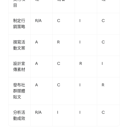
目
制定行
R/A
C
I
C
銷策略
撰寫活
A
R
I
C
動文案
設計宣
A
C
R
I
傳素材
發布社
A
C
I
R
群媒體
貼文
分析活
R/A
I
I
C
動成效