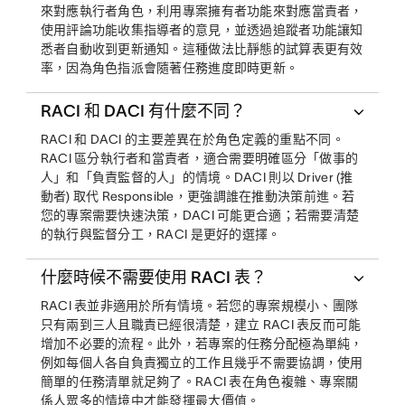
來對應執行者角色，利用專案擁有者功能來對應當責者，
使用評論功能收集指導者的意見，並透過追蹤者功能讓知
悉者自動收到更新通知。這種做法比靜態的試算表更有效
率，因為角色指派會隨著任務進度即時更新。
RACI 和 DACI 有什麼不同？
RACI 和 DACI 的主要差異在於角色定義的重點不同。
RACI 區分執行者和當責者，適合需要明確區分「做事的
人」和「負責監督的人」的情境。DACI 則以 Driver (推
動者) 取代 Responsible，更強調誰在推動決策前進。若
您的專案需要快速決策，DACI 可能更合適；若需要清楚
的執行與監督分工，RACI 是更好的選擇。
什麼時候不需要使用 RACI 表？
RACI 表並非適用於所有情境。若您的專案規模小、團隊
只有兩到三人且職責已經很清楚，建立 RACI 表反而可能
增加不必要的流程。此外，若專案的任務分配極為單純，
例如每個人各自負責獨立的工作且幾乎不需要協調，使用
簡單的任務清單就足夠了。RACI 表在角色複雜、專案關
係人眾多的情境中才能發揮最大價值。