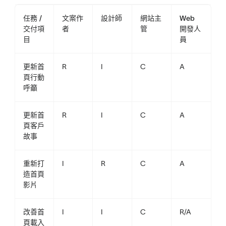
任務 /
文案作
設計師
網站主
Web
交付項
者
管
開發人
目
員
更新首
R
I
C
A
頁行動
呼籲
更新首
R
I
C
A
頁客戶
故事
重新打
I
R
C
A
造首頁
影片
改善首
I
I
C
R/A
頁載入