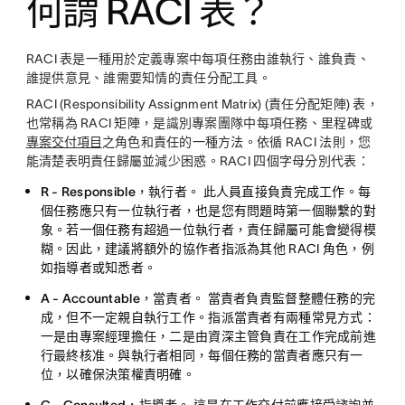
何謂 RACI 表？
RACI 表是一種用於定義專案中每項任務由誰執行、誰負責、
誰提供意見、誰需要知情的責任分配工具。
RACI (Responsibility Assignment Matrix) (責任分配矩陣) 表，
也常稱為 RACI 矩陣，是識別專案團隊中每項任務、里程碑或
專案交付項目
之角色和責任的一種方法。依循 RACI 法則，您
能清楚表明責任歸屬並減少困惑。RACI 四個字母分別代表：
R - Responsible，執行者。
此人員直接負責完成工作。每
個任務應只有一位執行者，也是您有問題時第一個聯繫的對
象。若一個任務有超過一位執行者，責任歸屬可能會變得模
糊。因此，建議將額外的協作者指派為其他 RACI 角色，例
如指導者或知悉者。
A - Accountable，當責者。
當責者負責監督整體任務的完
成，但不一定親自執行工作。指派當責者有兩種常見方式：
一是由專案經理擔任，二是由資深主管負責在工作完成前進
行最終核准。與執行者相同，每個任務的當責者應只有一
位，以確保決策權責明確。