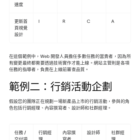
速度
更新首
I
R
C
A
頁視覺
設計
在這個範例中，Web 開發人員擔任多數任務的當責者，因為所
有變更最終都需要透過技術實作才能上線。網站主管則是各項
任務的指導者，負責在上線前審查品質。
範例二：行銷活動企劃
假設您的團隊正在規劃一場新產品上市的行銷活動，參與的角
色包括行銷經理、內容撰寫者、設計師和社群經理。
任務 /
行銷經
內容撰
設計師
社群經
交付項
理
寫者
理