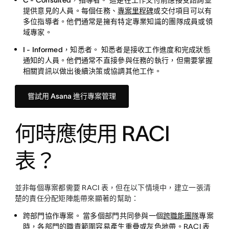
C - Consulted，指導者。
這是在工作交付前應接受諮詢並
提供意見的人員。每個任務、
專案里程碑
或交付項目可以有
多位指導者。他們通常是擁有特定專業知識的團隊成員或領
域專家。
I - Informed，知悉者。
知悉者是接收工作進度和完成狀態
通知的人員。他們通常不直接參與任務的執行，但需要掌握
相關資訊以做出後續決策或協調其他工作。
嘗試用 Asana 進行專案管理
何時應使用 RACI
表？
並非每個專案都需要 RACI 表，但在以下情境中，建立一張清
楚的責任分配矩陣能帶來顯著的幫助：
跨部門協作專案。
當多個部門共同參與一個
跨職能團隊
專案
時，各部門的職責範圍容易產生重疊或灰色地帶。RACI 表