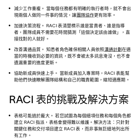
減少工作重複。
當每個任務都有明確的執行者時，就不會出
現兩個人做同一件事的情況，讓
團隊協作
更有效率。
加速決策流程。
RACI 表清楚標示誰是當責者、誰是指導
者，團隊成員不需要花時間猜測「這個決定該由誰做」，直
接找對的人就好。
改善溝通品質。
知悉者角色確保相關人員依照
溝通計劃
在適
當的時機收到必要的資訊，既不會被太多訊息淹沒，也不會
遺漏重要的進度更新。
協助新成員快速上手。
當新成員加入專案時，RACI 表能幫
助他們快速瞭解團隊結構和自己的職責範圍，縮短適應期。
RACI 表的挑戰及解決方案
表格可能過於龐大。
若您試圖為每個細項任務和每個角色都
建立 RACI 指派，表格會變得難以維護。解決方法：只針對
關鍵任務和交付項目建立 RACI 表，而非事無巨細地列出所
有工作。