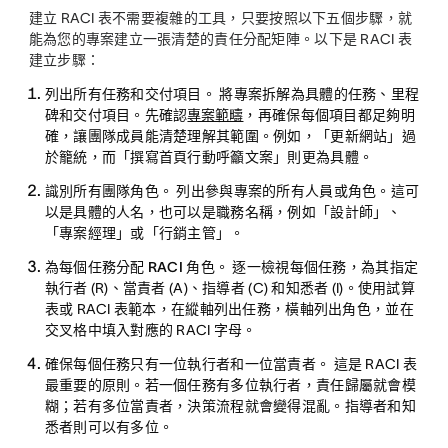
建立 RACI 表不需要複雜的工具，只要按照以下五個步驟，就
能為您的專案建立一張清楚的責任分配矩陣。以下是 RACI 表
建立步驟：
列出所有任務和交付項目。
將專案拆解為具體的任務、里程
碑和交付項目。先確認
專案範疇
，再確保每個項目都足夠明
確，讓團隊成員能清楚理解其範圍。例如，「更新網站」過
於籠統，而「撰寫首頁行動呼籲文案」則更為具體。
識別所有團隊角色。
列出參與專案的所有人員或角色。這可
以是具體的人名，也可以是職務名稱，例如「設計師」、
「專案經理」或「行銷主管」。
為每個任務分配 RACI 角色。
逐一檢視每個任務，為其指定
執行者 (R)、當責者 (A)、指導者 (C) 和知悉者 (I)。使用試算
表或 RACI 表範本，在縱軸列出任務，橫軸列出角色，並在
交叉格中填入對應的 RACI 字母。
確保每個任務只有一位執行者和一位當責者。
這是 RACI 表
最重要的原則。若一個任務有多位執行者，責任歸屬就會模
糊；若有多位當責者，決策流程就會變得混亂。指導者和知
悉者則可以有多位。