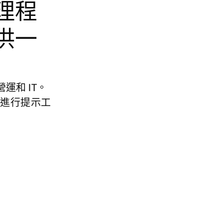
理程
供一
運和 IT。
需進行提示工