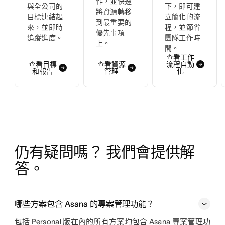
作，並快速
與全公司的
下，即可建
將資源轉移
目標連結起
立簡化的流
到最重要的
來，並即時
程，並節省
優先事項
追蹤進度。
團隊工作時
上。
間。
查看工作
查看目標
查看資源
流程自動
和報告
管理
化
仍有疑問嗎？ 我們會提供解
答。
哪些方案包含 Asana 的專案管理功能？
包括 Personal 版在內的所有方案均包含 Asana 專案管理功