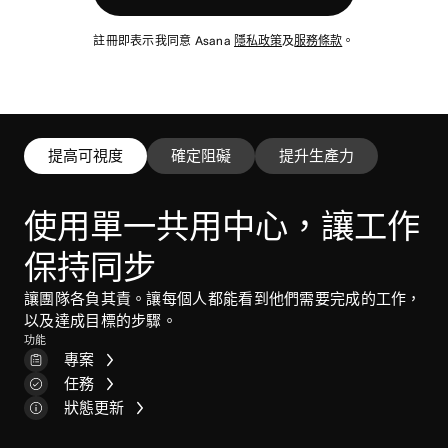
註冊即表示我同意 Asana
隱私政策
及
服務條款
。
提高可視度
確定阻礙
提升生產力
使用單一共用中心，讓工作
保持同步
讓團隊各負其責。讓每個人都能看到他們需要完成的工作，
專案檢視
以及達成目標的步驟。
功能
自訂欄位
專案
時間追蹤
收件匣
任務
我的任務
狀態更新
首頁