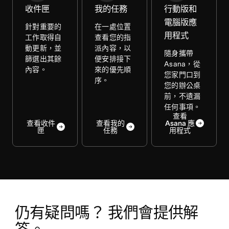
收件匣
我的任務
行動版和
電腦版應
針對重要的
在一處位置
用程式
工作取得自
查看您的指
動更新，並
派內容，以
隨身攜帶
篩選出其餘
便安排接下
Asana，從
內容。
來的優先順
您家門口到
序。
您的辦公桌
前，不遺漏
任何事項。
查看
查看收件
查看我的
Asana 應
匣
任務
用程式
仍有疑問嗎？ 我們會提供解