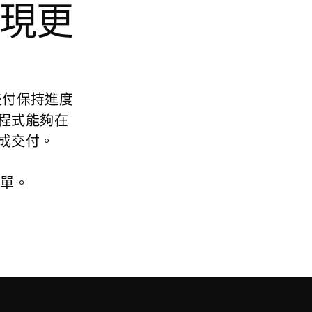
現更
讓交付保持進度
程式能夠在
交付。

名單。