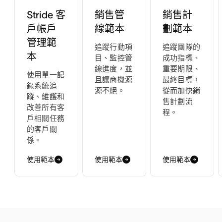
銷售計
Stride 客
銷售管
劃範本
戶帳戶
線範本
管理範
追蹤團隊的
追蹤行動項
本
成功指標、
目、監控管
重要期限、
線進度，並
使用單一記
最終目標，
且讓商機源
錄系統追
從而加快銷
源不絕。
蹤、維護和
售計劃流
改善所有客
程。
戶相關任務
的客戶關
係。
使用範本
使用範本
使用範本