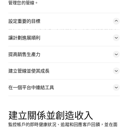
管理您的管線。
設定重要的目標
將個人銷售目標與高階目標連結起來，例如總銷售管線產
生、勝率與營收。如果您的優先事項發生變化，可順暢地
讓計劃進展順利
轉換目標以符合需求。
提高銷售生產力
設定並實現目標
追蹤關鍵深入解析
建立管線並使其成長
在一個平台中連結工具
建立您的工作流程
追蹤管線進度
建立關係並創造收入
監控帳戶的即時健康狀況、追蹤和回應客戶回饋，並在面
連結您最喜愛的設計工具