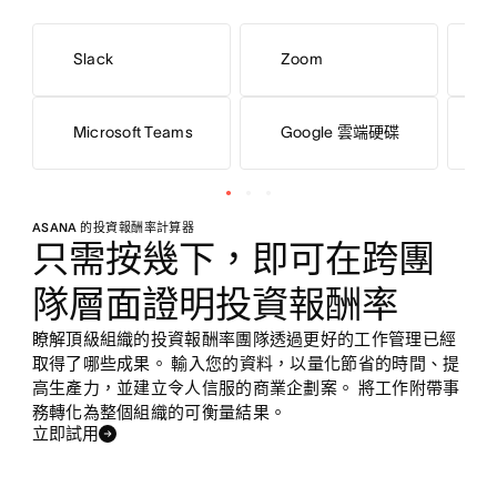
Slack
Zoom
G
Microsoft Teams
Google 雲端硬碟
M
ASANA 的投資報酬率計算器
只需按幾下，即可在跨團
隊層面證明投資報酬率
瞭解頂級組織的投資報酬率團隊透過更好的工作管理已經
取得了哪些成果。 輸入您的資料，以量化節省的時間、提
高生產力，並建立令人信服的商業企劃案。 將工作附帶事
務轉化為整個組織的可衡量結果。
立即試用