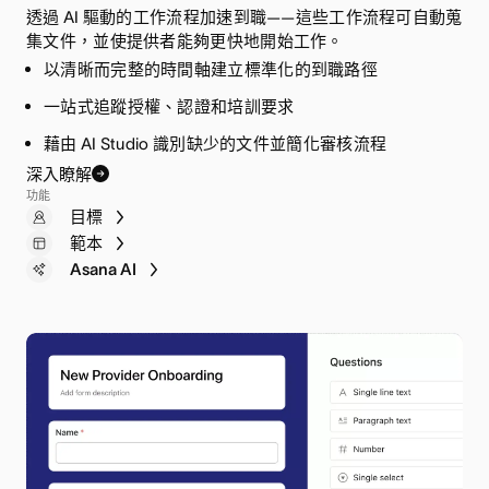
透過 AI 驅動的工作流程加速到職——這些工作流程可自動蒐
集文件，並使提供者能夠更快地開始工作。
以清晰而完整的時間軸建立標準化的到職路徑
使跨職能團隊就時間軸和優先事項達成共識
透過明確的所有權和截止日期集中監管要求
一站式追蹤授權、認證和培訓要求
將核准流程自動化，持續確實遵循法規
跨部門追蹤文件和核准狀態
藉由 AI Studio 識別缺少的文件並簡化審核流程
使用 AI Studio 發現潛在障礙，使您得以按照需要調整流
透過 AI Studio 發現潛在的合規差異並優先處理高風險領
程。
域
深入瞭解
功能
目標
專案集
表單
範本
專案檢視
範本
Asana AI
Asana AI
工作流程