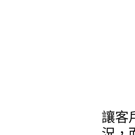
讓客
況，