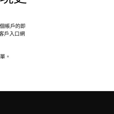
供跨每個帳戶的即
客戶入口網
名單。