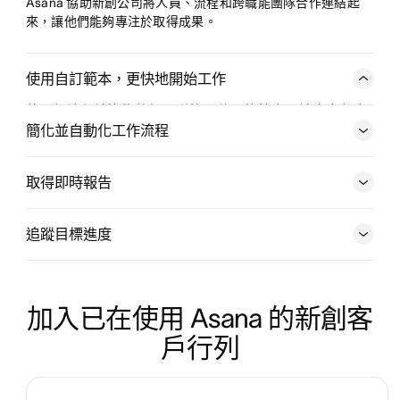
Asana 協助新創公司將人員、流程和跨職能團隊合作連結起
來，讓他們能夠專注於取得成果。
使用自訂範本，更快地開始工作
將一般流程轉換為整個團隊皆可使用的範本，讓專案每次
都能流暢運作。
簡化並自動化工作流程
取得即時報告
追蹤目標進度
加入已在使用 Asana 的新創客
戶行列