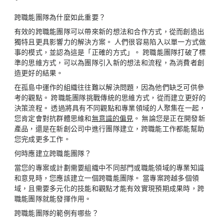
跨職能團隊為什麼如此重要？
有效的跨職能團隊可以帶來新的想法和合作方式，從而創造出
獨特且更具影響力的解決方案。 人們很容易陷入以單一方式做
事的模式，並認為這是「正確的方式」。 跨職能團隊打破了標
準的思維方式，可以為團隊引入新的想法和流程，為消費者創
造更好的結果。
在孤島中運作的組織往往難以解決問題，因為他們缺乏可供參
考的觀點。 跨職能團隊挑戰傳統的思維方式，從而建立更好的
決策流程。 透過將具有不同觀點和專業領域的人聚集在一起，
您肯定會對抗群體思維和
無意識的偏見
。 無論您是正在開發新
產品，還是在新創公司中進行團隊建立，跨職能工作都能幫助
您完成更多工作。
何時應建立跨職能團隊？
當您的專案或計劃需要組織中不同部門或職能領域的專業知識
和意見時，您應該建立一個跨職能團隊。 當專案跨越多個領
域，且需要多元化的技能和觀點才能有效實現預期成果時，跨
職能團隊就能發揮作用。
跨職能團隊的範例有哪些？