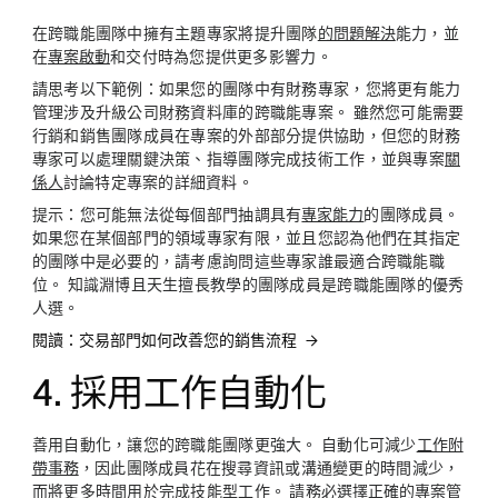
在跨職能團隊中擁有主題專家將提升團隊
的問題解決
能力，並
在
專案啟動
和交付時為您提供更多影響力。
請思考以下範例：如果您的團隊中有財務專家，您將更有能力
管理涉及升級公司財務資料庫的跨職能專案。 雖然您可能需要
行銷和銷售團隊成員在專案的外部部分提供協助，但您的財務
專家可以處理關鍵決策、指導團隊完成技術工作，並與專案
關
係人
討論特定專案的詳細資料。
提示：
您可能無法從每個部門抽調具有
專家能力
的團隊成員。
如果您在某個部門的領域專家有限，並且您認為他們在其指定
的團隊中是必要的，請考慮詢問這些專家誰最適合跨職能職
位。 知識淵博且天生擅長教學的團隊成員是跨職能團隊的優秀
人選。
閱讀：交易部門如何改善您的銷售流程
4. 採用工作自動化
善用自動化，讓您的跨職能團隊更強大。 自動化可減少
工作附
帶事務
，因此團隊成員花在搜尋資訊或溝通變更的時間減少，
而將更多時間用於完成技能型工作。 請務必
選擇正確的專案管