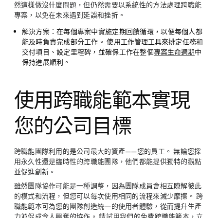
然這樣做沒什麼問題，但仍然需要以系統性的方法處理跨職能
專案，以免在未來遇到延誤和挫折。
解決方案：
在每個專案中實施定期回饋循環，以便每個人都
能及時負責完成部分工作。 使用
工作管理工具
來排定任務和
交付項目、設定里程碑，並確保工作在整個
專案生命週期
中
保持進展順利。
使用跨職能範本實現
您的公司目標
跨職能團隊利用的是公司最大的資產——您的員工。 無論您採
用永久性還是臨時性的跨職能團隊，他們都能提供獨特的觀點
並促進創新。
雖然團隊協作可能是一種調整，因為團隊成員會相互瞭解彼此
的模式和流程，但您可以每次使用相同的流程來減少摩擦。 跨
職能範本可為您的團隊創造統一的使用者體驗，從而提升生產
力並促成令人興奮的協作。 請試用我們的免費跨職能範本，立