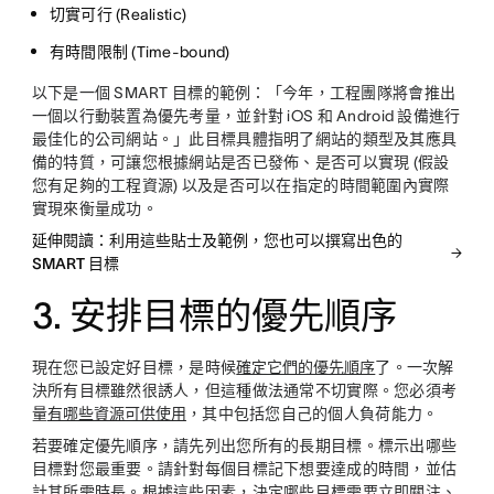
切實可行 (Realistic)
有時間限制 (Time-bound)
以下是一個 SMART 目標的範例：「今年，工程團隊將會推出
一個以行動裝置為優先考量，並針對 iOS 和 Android 設備進行
最佳化的公司網站。」此目標具體指明了網站的類型及其應具
備的特質，可讓您根據網站是否已發佈、是否可以實現 (假設
您有足夠的工程資源) 以及是否可以在指定的時間範圍內實際
實現來衡量成功。
延伸閱讀：利用這些貼士及範例，您也可以撰寫出色的
SMART 目標
3. 安排目標的優先順序
現在您已設定好目標，是時候
確定它們的優先順序
了。一次解
決所有目標雖然很誘人，但這種做法通常不切實際。您必須考
量
有哪些資源可供使用
，其中包括您自己的個人負荷能力。
若要確定優先順序，請先列出您所有的長期目標。標示出哪些
目標對您最重要。請針對每個目標記下想要達成的時間，並估
計其所需時長。根據這些因素，決定哪些目標需要立即關注、