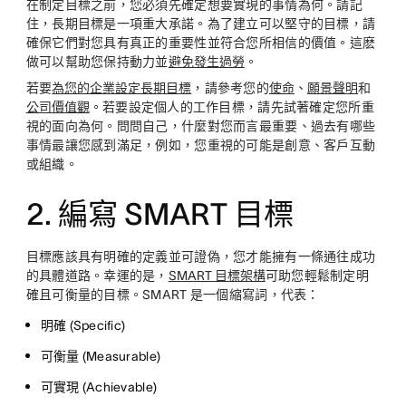
在制定目標之前，您必須先確定想要實現的事情為何。請記
住，長期目標是一項重大承諾。為了建立可以堅守的目標，請
確保它們對您具有真正的重要性並符合您所相信的價值。這麽
做可以幫助您保持動力並
避免發生過勞
。
若要
為您的企業設定長期目標
，請參考您的
使命
、
願景聲明
和
公司價值觀
。若要設定個人的工作目標，請先試著確定您所重
視的面向為何。問問自己，什麼對您而言最重要、過去有哪些
事情最讓您感到滿足，例如，您重視的可能是創意、客戶互動
或組織。
2. 編寫 SMART 目標
目標應該具有明確的定義並可證偽，您才能擁有一條通往成功
的具體道路。幸運的是，
SMART 目標架構
可助您輕鬆制定明
確且可衡量的目標。SMART 是一個縮寫詞，代表：
明確 (Specific)
可衡量 (Measurable)
可實現 (Achievable)