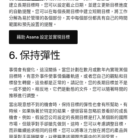
建立長期目標時，您可以設定截止日期，並建立更新目標進度
的自動提醒。您可以在每個長期目標中建立短期目標，將工作
分解為易於管理的各個部份，其中每個部份都具有自己的時間
範圍和預先設置的提醒。
藉助 Asana 設定並實現目標
6. 保持彈性
事情會有變化，這沒關係。當您計劃在數月或數年內實現某個
目標時，有意外事件使事情偏離軌道，或者您自己的觀點和目
標發生轉變，這些都是正常的。請記住，您的長期目標並不是
一成不變的。相反地，它們是動態的文件，您可以隨著時間的
推移進行調整。
當出現意想不到的機會時，保持目標的彈性也會有所幫助。有
時候，如果執著於特定的結果，便很容易忽略前景看好的成長
機會。例如，假設您公司設定的長期目標是打入某個新的國際
市場，但競爭對手卻搶先做到。這時，您可以考慮調整目標，
而非繼續追求相同的目標。您可以將專注力放在將您的產品與
競爭對手區隔開來，以便瞄準該國際市場中的不同受眾。