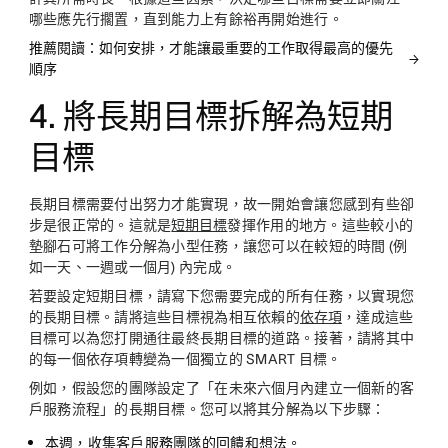
哪些應先行擱置，直到能力上有餘裕再開始進行。
推薦閱讀：如何安排，才能讓最重要的工作取得最高的優先
順序
4. 將長期目標拆解為短期
目標
長期目標需要付出努力才能實現，故一開始會讓您感到有些卻
步是很正常的。這就是
短期目標
發揮作用的地方。這些較小的
墊腳石可將工作分解為小型任務，讓您可以在較短的時間 (例
如一天、一週或一個月) 內完成。
若要設定短期目標，請寫下您需要完成的所有任務，以實現您
的長期目標。請將這些目標視為相互依賴的
依存項
，達成這些
目標可以為您打開通往最終長期目標的道路。接著，請將其中
的每一個依存項轉變為一個獨立的 SMART 目標。
例如，假設您的團隊設定了「在未來六個月內建立一個新的客
戶服務流程」的長期目標。您可以將其分解為以下步驟：
本週，收集客戶服務團隊的回饋和想法。