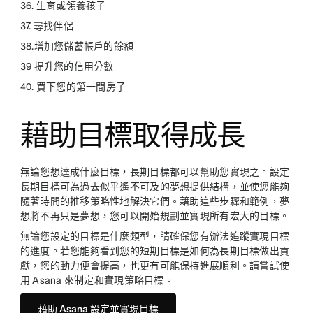
36. 生育或領養孩子
37. 尋找伴侶
38.增加您儲蓄帳戶的餘額
39 提升您的信用分數
40. 買下您的第一間房子
藉助目標取得成長
無論您想達成什麼目標，長期目標都可以幫助您實現之。設定
長期目標可為過去似乎遙不可及的夢想提供結構，並使您能夠
隨著時間的推移策略性地解決它們。藉助這些步驟和範例，夢
想將不再只是夢想，您可以開始規劃並實現所有宏大的目標。
無論您設定的目標是什麼類型，請確保您有辦法追蹤實現目標
的進度。若您能夠看到您的短期目標是如何為長期目標做出貢
獻，您的動力便會提高，也更有可能保持進展順利。請嘗試使
用 Asana 來制定和實現策略目標。
藉助 Asana 設定並實現目標