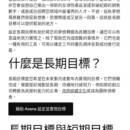
許您會設想自己推出一項新的全球性產品並達到破紀錄的銷售
數字，或是成功招聘您領域中最優秀的人才。不過，這些夢想
場景雖然很容易想像，但實際達成又是另一回事。這就是長期
目標可以提供幫助的地方。
設定長期目標有助於將您的夢想轉變為具體目標，讓您可以有
意識地努力實現之。除了幫助您完成困難的事情外，它們也是
一種有用的工具，可用以確定工作的優先順序並對成功進行定
義。
什麼是長期目標？
長期目標是您希望在未來數月或數年內實現的目標。它們很難
完成，需要提前規劃並長期、持續地付諸努力，例如將初創公
司轉變為具營利能力的企業、
改造組織文化
或成為團隊領導
者。
藉助 Asana 設定並實現目標