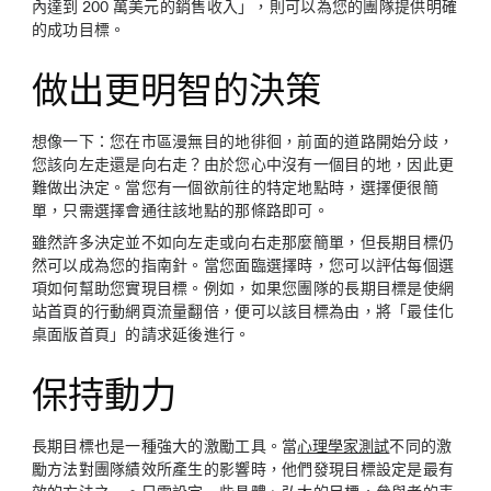
內達到 200 萬美元的銷售收入」，則可以為您的團隊提供明確
的成功目標。
做出更明智的決策
想像一下：您在市區漫無目的地徘徊，前面的道路開始分歧，
您該向左走還是向右走？由於您心中沒有一個目的地，因此更
難做出決定。當您有一個欲前往的特定地點時，選擇便很簡
單，只需選擇會通往該地點的那條路即可。
雖然許多決定並不如向左走或向右走那麼簡單，但長期目標仍
然可以成為您的指南針。當您面臨選擇時，您可以評估每個選
項如何幫助您實現目標。例如，如果您團隊的長期目標是使網
站首頁的行動網頁流量翻倍，便可以該目標為由，將「最佳化
桌面版首頁」的請求延後進行。
保持動力
長期目標也是一種強大的激勵工具。當
心理學家測試
不同的激
勵方法對團隊績效所產生的影響時，他們發現目標設定是最有