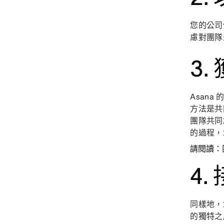
您的公司
慮對團隊
3
Asan
方法是共
團隊共同
的過程，
請閱讀：
4.
同樣地，
的獨特之