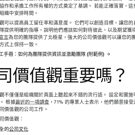
協作和承擔工作所有權的方式奠定了基調。 若能正確落實，這
組織中安排時間。
觀可以提高員工留任率和滿意度。 它們可以創造目標，讓您的
隊提供明確的指導，說明他們應該如何對待彼此，以及期望獲得
宣言
為您的團隊提供了北極星，強大的公司價值觀可以讓您的
方式上保持一致。
工手冊：如何為團隊提供資訊並激勵團隊 (附範例)
司價值觀重要嗎？
觀不僅僅是組織關於頁面上聽起來不錯的流行語。 設定和實施
。 根據
最近的一項調查
，71% 的專業人士表示，他們願意接
同價值觀的公司工作。
司價值觀：
全的
公司文化