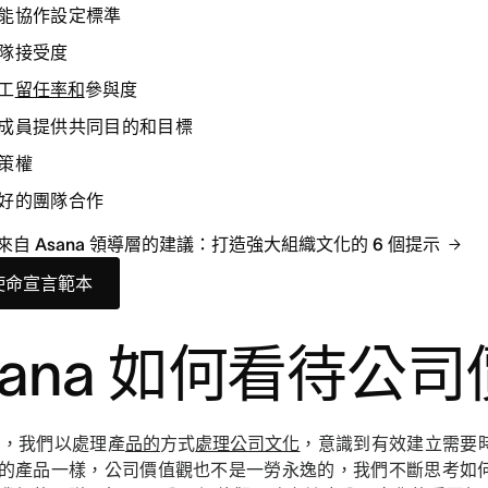
能協作設定標準
隊接受度
工
留任率和
參與度
成員提供共同目的和目標
策權
好的團隊合作
自 Asana 領導層的建議：打造強大組織文化的 6 個提示
使命宣言範本
sana 如何看待公
na，我們以處理產
品的
方式
處理公司文化
，意識到有效建立需要
的產品一樣，公司價值觀也不是一勞永逸的，我們不斷思考如