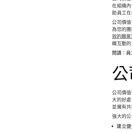
在組織內
助員工在
公司價值
為您的團
效的願景
織互動的
閱讀：員
公
公司價值
大的好處
並擁有共
強大的公
建立健