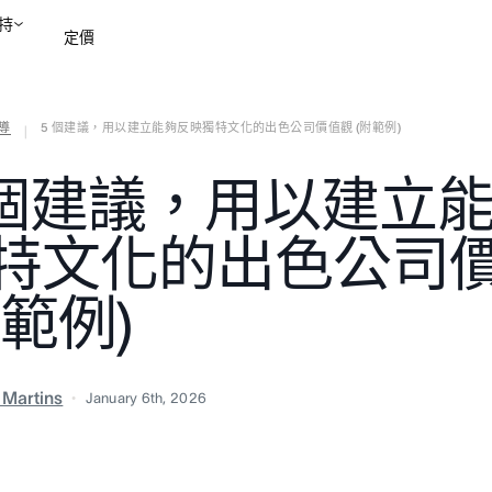
持
定價
導
5 個建議，用以建立能夠反映獨特文化的出色公司價值觀 (附範例)
聯絡銷售部
檢視示範
|
 個建議，用以建立
特文化的出色公司
附範例)
a Martins
January 6th, 2026