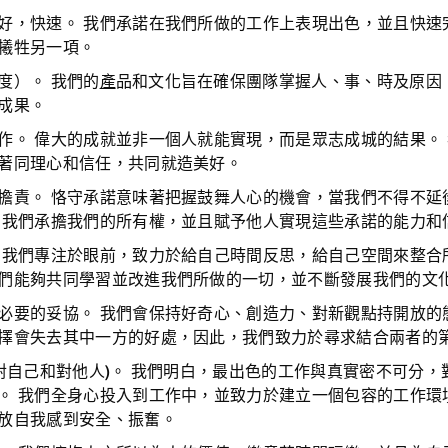
好，快速。
我們承諾在我們所做的工作上表現出色，並且快速
犧牲另一項。
度）。
我們的
產
品和文化旨在確保團隊掌握人、事、時及原因
成果。
作。
偉大的成就並非一個人就能實現，而是眾志成城的結果。
著同理心和信任，共同就造美好。
擔責。
恪守承諾意味著把握鼓舞人心的機會，當我們不得不延
 我們承擔我們的所有權，並且賦予他人實現這些承諾的能力和
。
我們專注於眼前，致力於給自己時間反思，給自己空間來整合
們能夠共同學習並改進我們所做的一切，並不斷發展我們的文
必要的妥協。
我們會保持好奇心、創造力、對新觀點持開放的
擇會失去其中一方的好處，因此，我們致力於尋求結合兩者的
(對自己和對他人)。
我們明白，最出色的工作與真實密不可分，
。 我們全身心投入到工作中，並致力於建立一個包容的工作環
放自我感到安全、振奮。