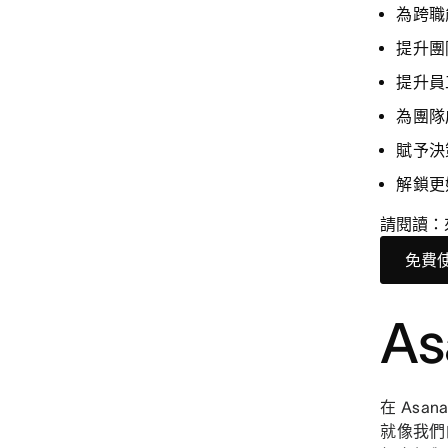
為跨職
提升團
提升員
為團隊
賦予決
解鎖更
請閱讀：來
免費
A
在 Asa
就像我們