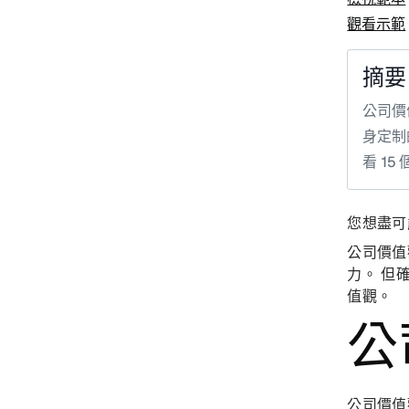
觀看示範
摘要
公司價
身定制
看 1
您想盡可
公司價值
力。 但
值觀。
公
公司價值