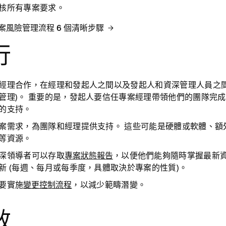
核所有專案要求。
案風險管理流程 6 個清晰步驟
行
經理合作
，在經理和發起人之間以及發起人和資深管理人員之間
管理)。 重要的是，發起人要信任專案經理帶領他們的團隊完
的支持。
案需求
，為團隊和經理提供支持。 這些可能是硬體或軟體、額
等資源。
深領導者可以存
取
專案狀態報告
，以便他們能夠隨時掌握最新資
新 (每週、每月或每季度，具體取決於專案的性質)。
要實施
變更控制流程
，以減少範疇潛變。
效