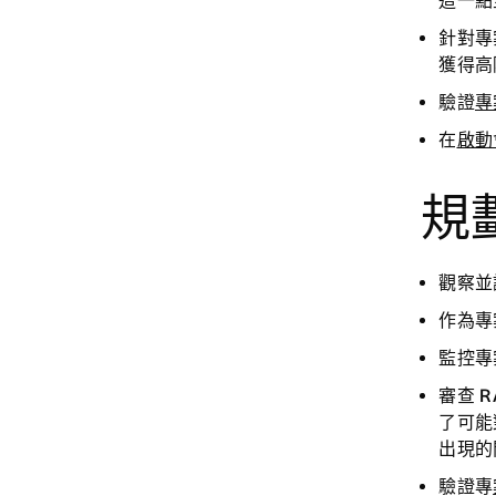
這一點
針對專
獲得高
驗證
專
在
啟動
規
觀察並
作為專
監控專
審查 R
了可能
出現的
驗證專