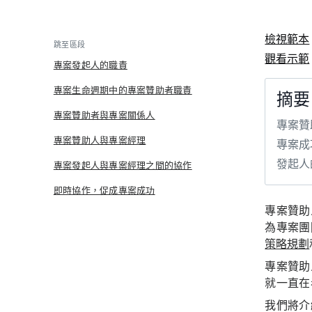
檢視範本
跳至區段
觀看示範
專案發起人的職責
專案生命週期中的專案贊助者職責
摘要
專案贊助者與專案關係人
專案贊
專案贊助人與專案經理
專案成
發起人
專案發起人與專案經理之間的協作
即時協作，促成專案成功
專案贊助
為專案團
策略規劃
專案贊助
就一直在
我們將介