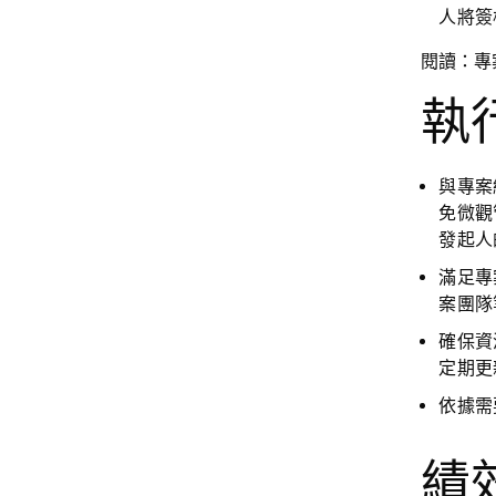
人將簽
閱讀：專
執
與專案
免微觀
發起人
滿足專
案團隊
確保資
定期更
依據需
績