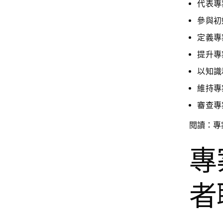
代表專
參與初
定義專
提升專
以知識
維持專
審查專
閱讀：專
專
者