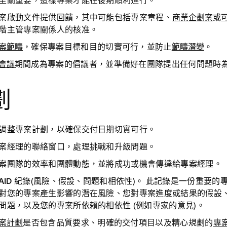
至關重要，這樣專案才能在後期順利進行。
案啟動文件
提供回饋
，其中可能包括專案章程、
商業企劃案
或
階主管專案關係人的核准。
案範疇
，確保專案目標和目的切實可行，並防止
範疇潛變
。
會議
期間成為專案的
倡議者，並準備好在團隊提出任何問題時
劃
調整專案計劃
，以確保交付日期切實可行。
案經理的聯絡窗口
，處理挑戰和升級問題。
案團隊的效率和
團體動態，並將成功或機會傳達給專案經理。
AID 紀錄
(風險、假設、問題和相依性)。 此記錄是一份重要的
對您的專案產生影響的潛在風險、您對專案進度或結果的假設
問題，以及您的專案所依賴的相依性 (例如專家的意見)。
案計劃
是否包含品質要求
、明確的交付項目以及精心規劃的
專