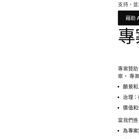
支持，並
藉助 
專
專案贊助
案。 專
願景和
治理
：
價值和
當我們進
為專案