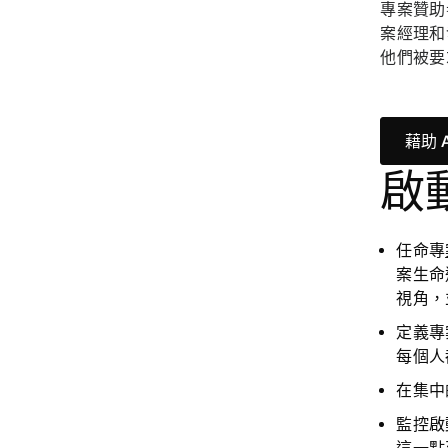
專案贊助
案經理和
他們被要
藉助 
啟
任命專
案生命
視角，
定義專
每個人
在集中
監控啟