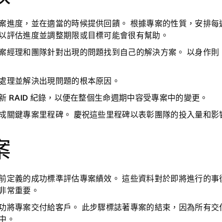
案進度
，並在適當的時候提供回饋。 根據專案的性質，安排每
以評估進度並調整期限或目標可能會很有幫助。
案經理和
團隊針對出現的問題找到自己的解決方案。 以身作則
處理並解決出現問題的根本原因。
新 RAID 紀錄
，以便在整個生命週期中容受專案中的變更。
成關鍵專案里程碑。
慶祝這些里程碑以表彰團隊的投入量和影
案
前定義的成功標準
評估專案績效
。 這些資料對於即將進行的事
非常重要。
功將專案交付
給客戶。 此步驟標誌著專案的結束，因為所有交
中。