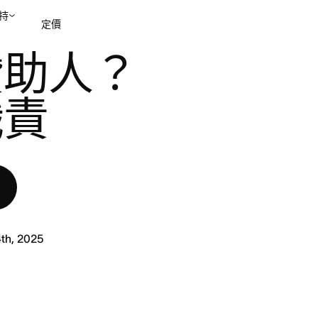
持
定價
贊助人？
聯絡銷售部
檢視示範
職責
th, 2025