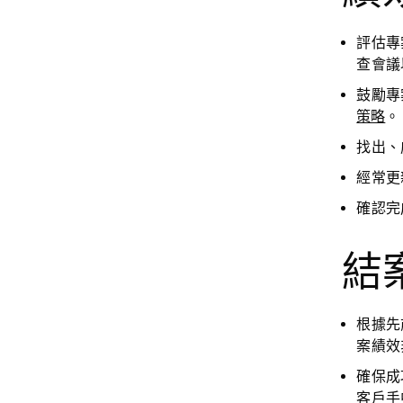
評估專
查會議
鼓勵專
策略
。
找出、
經常
更
確認完
結
根據先
案績效
確保成
客戶手