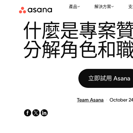
產品
解決方案
支
資源
專案管理
什麼是專案贊助人？分解角色和職責
|
|
什麼是專案
分解角色和
立即試用 Asana
Team Asana
October 24
facebook
x-
linkedin
twitter