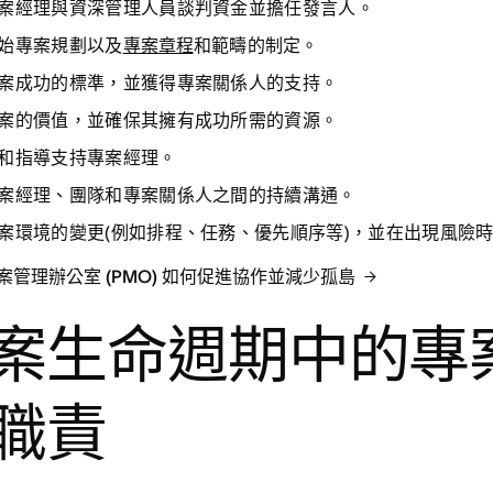
案經理與資深管理人員談判資金
並擔任發言人。
始專案規劃
以及
專案章程
和範疇的制定。
案成功的標準，
並獲得專案關係人的支持。
案的價值
，並確保其擁有成功所需的資源。
和指導
支持專案經理
。
案經理、團隊和專案關係人之間的持續溝通
。
案環境的變更
(例如排程、任務、優先順序等)，並在出現風險
案管理辦公室 (PMO) 如何促進協作並減少孤島
案生命週期中的專
職責