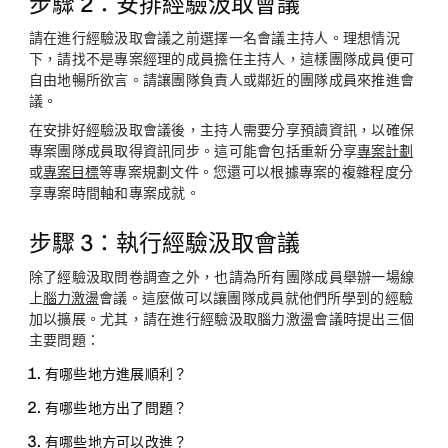
步驟 2：安排經驗汲取會議
請在進行經驗汲取會議之前選擇一名會議主持人。理想情況
下，請找不是專案經理的成員擔任主持人，這樣團隊成員便可
自由地暢所欲言。請讓團隊負責人或鄰近的團隊成員來推進會
議。
在安排好經驗汲取會議後，主持人需要分享預讀資訊，以確保
專案團隊成員取得資訊同步。這可能會包括重新分享
專案計劃
或
專案目標
等專案規劃文件。您還可以根據專案的複雜程度分
享專案時間軸和專案成就。
步驟 3：執行經驗汲取會議
除了經驗汲取問卷調查之外，也請為所有團隊成員舉辦一場線
上
腦力激盪
會議。這麼做可以讓團隊成員就他們所學到的經驗
加以擴展。尤其，請在進行經驗汲取腦力激盪會議時提出三個
主要問題：
有哪些地方進展順利？
有哪些地方出了問題？
有哪些地方可以改進？