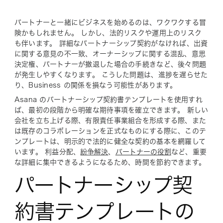
twitter
パートナーと一緒にビジネスを始めるのは、ワクワクする冒
険かもしれません。 しかし、法的リスクや運用上のリスク
も伴います。 詳細なパートナーシップ契約がなければ、出資
に関する意見の不一致、オーナーシップに関する混乱、意思
決定権、パートナーが撤退した場合の手続きなど、後々問題
が発生しやすくなります。 こうした問題は、進捗を遅らせた
り、Business の関係を損なう可能性があります。
Asana のパートナーシップ契約書テンプレートを使用すれ
ば、最初の段階から明確な期待事項を確立できます。 新しい
会社を立ち上げる際、有限責任事業組合を形成する際、また
は既存のコラボレーションを正式なものにする際に、このテ
ンプレートは、明示的で法的に健全な契約の基本を網羅して
います。 利益分配、
紛争解決
、
パートナーの役割
など、重要
な詳細に集中できるようになるため、時間を節約できます。
パートナーシップ契
約書テンプレートの