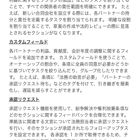
利益に関するセクションの追加」などのタスクを割り当てる
ことで、すべての関係者の責任範囲を明確にできます。 たと
えば、新しい合同会社を設立する際には、各パートナーの持
分と責任を定義するタスクを割り当てられます。 明確な役割
を割り当てることで、草案の作成や法的レビューの際に見落
とされるセクションがなくなります。
カスタムフィールド
各パートナーの利益、貢献度、会計年度の調整に関するフィ
ールドを追加できます。 カスタムフィールドを使うことで、
オーナーシップの割合や、条項に全員の同意が必要かどうか
に基づいてタスクを絞り込んだり、グループ化したりできま
す。 たとえば、条項に「法務の助言が必要」「パートナーの
承認リクエスト待ち」などのタグを付けて、引き継ぎを簡素
化し、遅延を減らすことができます。
承認リクエスト
承認リクエスト機能を使用して、紛争解決や権利放棄条項な
どのセクションに関するフィードバックを合理化できます。
準拠法に関連する文言について法務担当者に承認リクエスト
を行い、そのセクションが承認されたらフォローアップタス
クを設定できます。 各承認を 1 か所で取得できるため、チ