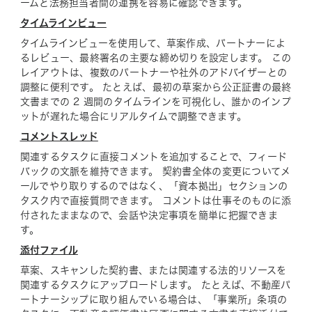
ームと法務担当者間の連携を容易に確認できます。
タイムラインビュー
タイムラインビューを使用して、草案作成、パートナーによ
るレビュー、最終署名の主要な締め切りを設定します。 この
レイアウトは、複数のパートナーや社外のアドバイザーとの
調整に便利です。 たとえば、最初の草案から公正証書の最終
文書までの 2 週間のタイムラインを可視化し、誰かのインプ
ットが遅れた場合にリアルタイムで調整できます。
コメントスレッド
関連するタスクに直接コメントを追加することで、フィード
バックの文脈を維持できます。 契約書全体の変更についてメ
ールでやり取りするのではなく、「資本拠出」セクションの
タスク内で直接質問できます。 コメントは仕事そのものに添
付されたままなので、会話や決定事項を簡単に把握できま
す。
添付ファイル
草案、スキャンした契約書、または関連する法的リソースを
関連するタスクにアップロードします。 たとえば、不動産パ
ートナーシップに取り組んでいる場合は、「事業所」条項の