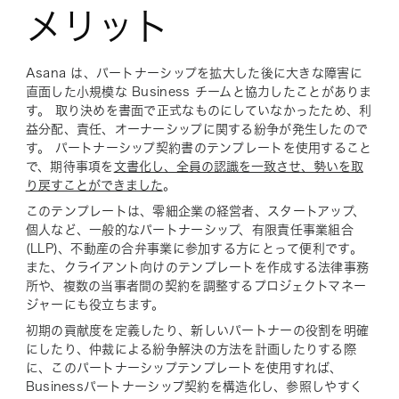
メリット
Asana は、パートナーシップを拡大した後に大きな障害に
直面した小規模な Business チームと協力したことがありま
す。 取り決めを書面で正式なものにしていなかったため、利
益分配、責任、オーナーシップに関する紛争が発生したので
す。 パートナーシップ契約書のテンプレートを使用すること
で、期待事項を
文書化し、全員の認識を一致させ、勢いを取
り戻すことができました
。
このテンプレートは、零細企業の経営者、スタートアップ、
個人など、一般的なパートナーシップ、有限責任事業組合
(LLP)、不動産の合弁事業に参加する方にとって便利です。
また、クライアント向けのテンプレートを作成する法律事務
所や、複数の当事者間の契約を調整するプロジェクトマネー
ジャーにも役立ちます。
初期の貢献度を定義したり、新しいパートナーの役割を明確
にしたり、仲裁による紛争解決の方法を計画したりする際
に、このパートナーシップテンプレートを使用すれば、
Businessパートナーシップ契約を構造化し、参照しやすく