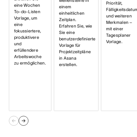
Meilensteine in
Priorität,
eine Wochen
einem
Fälligkeitsdatu
To-do-Listen
einheitlichen
und weiteren
Vorlage, um
Zeitplan.
Merkmalen –
eine
Erfahren Sie, wie
mit einer
fokussiertere,
Sie eine
Tagesplaner
produktivere
benutzerdefinierte
Vorlage.
und
Vorlage für
erfüllendere
Projektzeitpläne
Arbeitswoche
in Asana
zu ermöglichen.
erstellen.