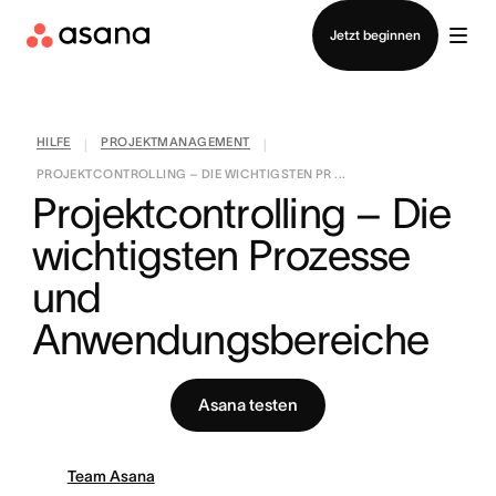
Vertrieb kontaktieren
Jetzt beginnen
HILFE
PROJEKTMANAGEMENT
|
|
PROJEKTCONTROLLING – DIE WICHTIGSTEN PR ...
Projektcontrolling – Die 
wichtigsten Prozesse 
und 
Anwendungsbereiche
Asana testen
Team Asana