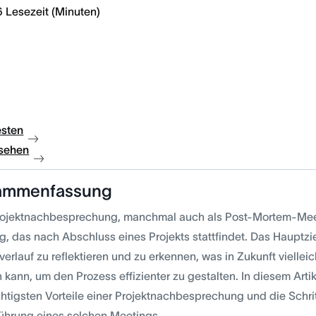
6
Lesezeit (Minuten)
esten
sehen
ammenfassung
rojektnachbesprechung, manchmal auch als Post-Mortem-Meeti
g, das nach Abschluss eines Projekts stattfindet. Das Hauptzie
verlauf zu reflektieren und zu erkennen, was in Zukunft vielle
 kann, um den Prozess effizienter zu gestalten. In diesem Arti
chtigsten Vorteile einer Projektnachbesprechung und die Schrit
ührung eines solchen Meetings.