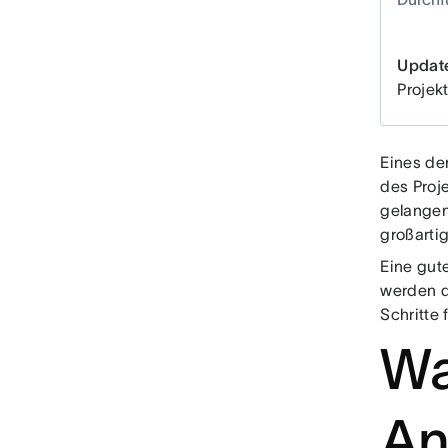
Updat
Projek
Eines de
des Proj
gelangen
großartig
Eine gut
werden d
Schritte 
Wa
An