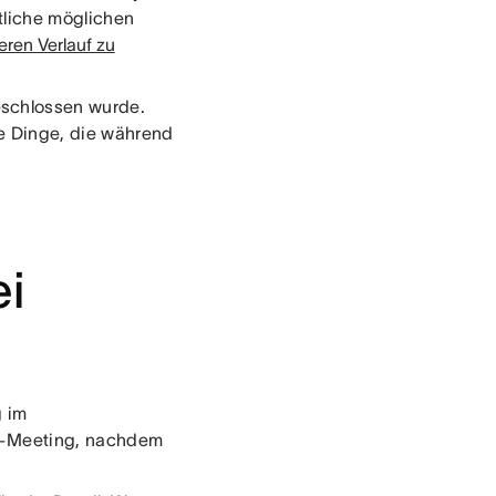
tliche möglichen
eren Verlauf zu
eschlossen wurde.
ie Dinge, die während
ei
 im
m-Meeting, nachdem