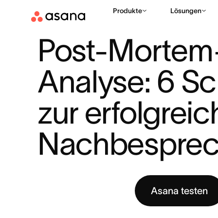
Produkte
Lösungen
HILFE
PROJEKTMANAGEMENT
POST-MORTEM-ANALYSE: 6
|
|
Post-Mortem
Analyse: 6 Sch
zur erfolgreic
Nachbesprec
Asana testen