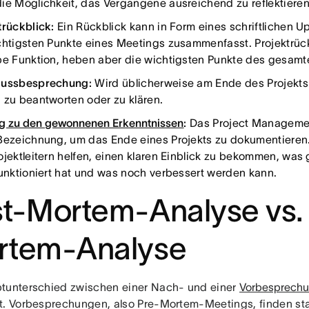
ie Möglichkeit, das Vergangene ausreichend zu reflektiere
trückblick:
Ein Rückblick kann in Form eines schriftlichen U
chtigsten Punkte eines Meetings zusammenfasst. Projektrüc
be Funktion, heben aber die wichtigsten Punkte des gesamte
lussbesprechung:
Wird üblicherweise am Ende des Projekts
 zu beantworten oder zu klären.
g zu den gewonnenen Erkenntnissen
:
Das Project Managemen
Bezeichnung, um das Ende eines Projekts zu dokumentieren.
ojektleitern helfen, einen klaren Einblick zu bekommen, was 
funktioniert hat und was noch verbessert werden kann.
t-Mortem-Analyse vs.
rtem-Analyse
tunterschied zwischen einer Nach- und einer
Vorbesprech
t. Vorbesprechungen, also Pre-Mortem-Meetings, finden stat