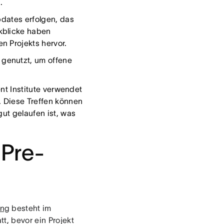
n.
pdates erfolgen, das
kblicke haben
n Projekts hervor.
 genutzt, um offene
t Institute verwendet
 Diese Treffen können
gut gelaufen ist, was
 Pre-
ung
besteht im
t, bevor ein Projekt