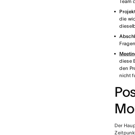
Team d
Projek
die wi
diesel
Absch
Fragen
Meetin
diese 
den Pr
nicht 
Pos
Mo
Der Haup
Zeitpunk