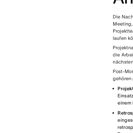
Die Nach
Meeting,
Projektt
laufen k
Projektn
die Arbe
nächsten 
Post-Mor
gehören:
Projek
Einsat
einem 
Retros
einges
retros