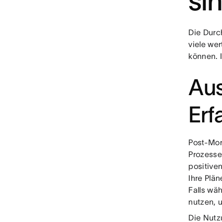
si
Die Durc
viele wer
können. 
Au
Erf
Post-Mor
Prozesse
positive
Ihre Plän
Falls wä
nutzen, 
Die Nutz