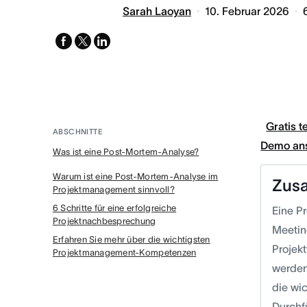
Sarah Laoyan
10. Februar 2026
facebook
x-
linkedin
twitter
Gratis t
ABSCHNITTE
Demo an
Was ist eine Post-Mortem-Analyse?
Warum ist eine Post-Mortem-Analyse im
Zus
Projektmanagement sinnvoll?
6 Schritte für eine erfolgreiche
Eine P
Projektnachbesprechung
Meetin
Erfahren Sie mehr über die wichtigsten
Projekt
Projektmanagement-Kompetenzen
werden
die wi
Durchf