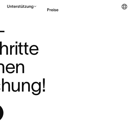
Unterstützung
Preise
 SCHRITTE ZUR ERF ...
-
Vertrieb kontaktieren
ritte 
hen 
hung!