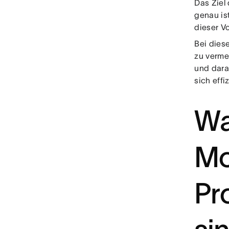
Das Ziel
genau is
dieser Vo
Bei dies
zu verme
und dara
sich effi
Wa
Mo
Pr