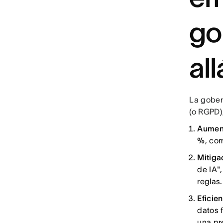
go
al
La gober
(o RGPD)
Aument
%
, co
Mitiga
de IA"
reglas
Eficie
datos 
una pr