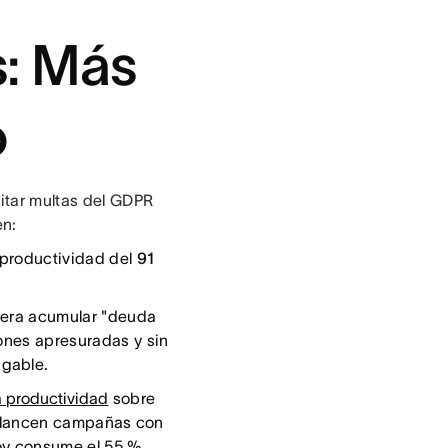
: Más
o
itar multas del GDPR
en:
 productividad del
91
spera acumular "deuda
iones apresuradas y sin
agable.
a productividad
sobre
lancen campañas con
oy consume el 55 %