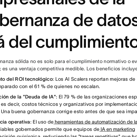
bernanza de datos
lá del cumplimient
nanza sólida no es solo para el cumplimiento normativo o ev
; es una ventaja competitiva medible. Los beneficios incluy
o del ROI tecnológico
: Los AI Scalers reportan mejoras de
mparado con el 61 % de quienes no escalan.
ción de la "Deuda de IA"
: El 79 % de las organizaciones e
, es decir, costos técnicos y organizativos por implementac
. Una buena gobernanza corrige esto antes de que sea imp
ncia operativa
: El uso de
herramientas de automatización de l
fiables gobernados permite que equipos de
IA en marketing
ecisión quirúrgica, reduciendo las
"tareas repetitivas
" que h