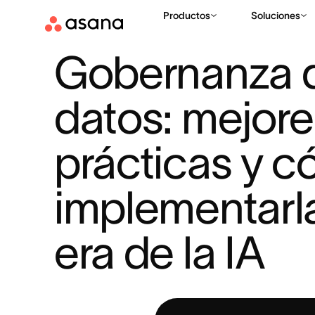
Productos
Soluciones
RECURSOS
LA IA EN EL TRABAJO
GOBERNANZA DE DATOS
|
|
Gobernanza d
datos: mejore
prácticas y c
implementarla 
era de la IA