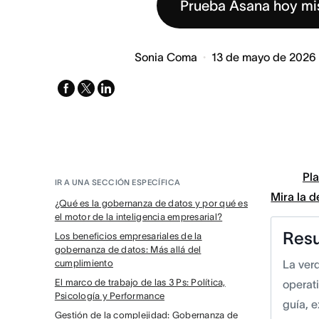
Prueba Asana hoy m
Sonia Coma
13 de mayo de 2026
facebook
x-
linkedin
twitter
Pla
IR A UNA SECCIÓN ESPECÍFICA
Mira la 
¿Qué es la gobernanza de datos y por qué es
el motor de la inteligencia empresarial?
Res
Los beneficios empresariales de la
gobernanza de datos: Más allá del
cumplimiento
La ver
El marco de trabajo de las 3 Ps: Política,
operati
Psicología y Performance
guía, 
Gestión de la complejidad: Gobernanza de