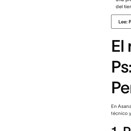
del ti
Lee: 
El
Ps:
Pe
En Asana
técnico y