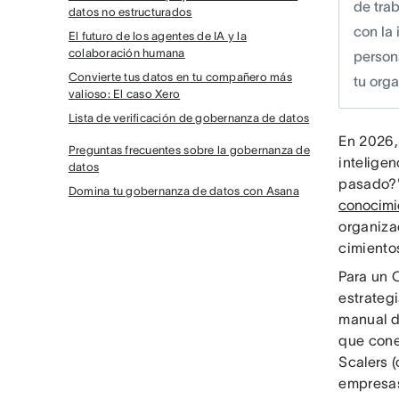
de trab
datos no estructurados
con la 
El futuro de los agentes de IA y la
colaboración humana
persona
Convierte tus datos en tu compañero más
tu org
valioso: El caso Xero
Lista de verificación de gobernanza de datos
En 2026,
Preguntas frecuentes sobre la gobernanza de
inteligen
datos
pasado?"
Domina tu gobernanza de datos con Asana
conocimi
organizac
cimiento
Para un 
estrateg
manual d
que cone
Scalers (
empresas