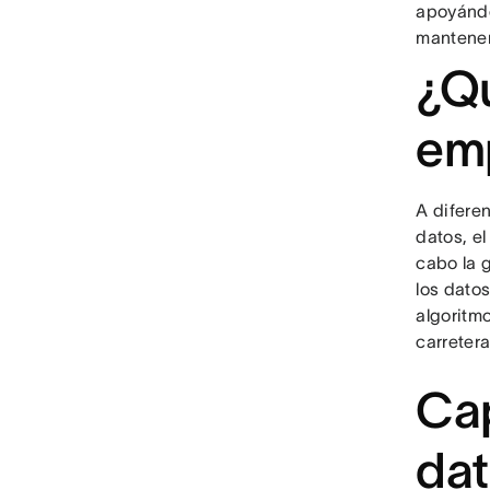
apoyándo
mantener
¿Qu
emp
A difere
datos, e
cabo la 
los dato
algoritm
carretera
Ca
dat