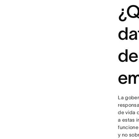
¿Q
da
de
em
La gober
responsa
de vida 
a estas 
funcione
y no sob