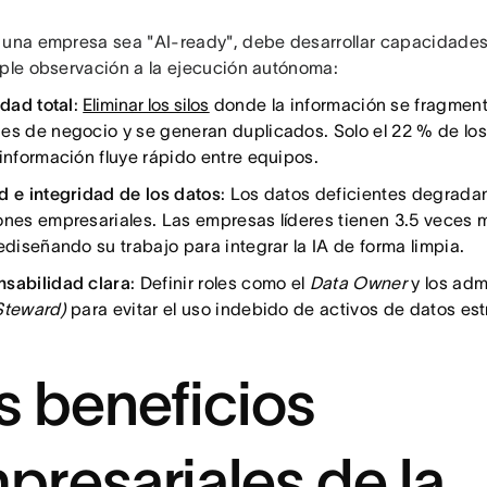
 una empresa sea "AI-ready", debe desarrollar capacidade
mple observación a la ejecución autónoma:
idad total
:
Eliminar los silos
donde la información se fragment
es de negocio y se generan duplicados. Solo el 22 % de los
 información fluye rápido entre equipos.
d e integridad de los datos
: Los datos deficientes degrada
ones empresariales. Las empresas líderes tienen 3.5 veces
ediseñando su trabajo para integrar la IA de forma limpia.
sabilidad clara
: Definir roles como el
Data Owner
y los adm
Steward)
para evitar el uso indebido de activos de datos est
s beneficios
presariales de la