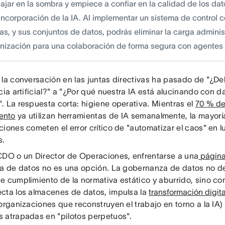
ajar en la sombra y empiece a confiar en la calidad de los dat
incorporación de la IA. Al implementar un sistema de control 
s, y sus conjuntos de datos, podrás eliminar la carga administ
anización para una colaboración de forma segura con agentes
 la conversación en las juntas directivas ha pasado de "¿D
cia artificial?" a "¿Por qué nuestra IA está alucinando con d
. La respuesta corta: higiene operativa. Mientras el
70 % de 
ento
ya utilizan herramientas de IA semanalmente, la mayorí
iones cometen el error crítico de "automatizar el caos" en 
s.
CDO o un Director de Operaciones, enfrentarse a una
página
ia de datos no es una opción. La gobernanza de datos no d
e cumplimiento de la normativa estático y aburrido, sino com
cta los almacenes de datos, impulsa la
transformación digita
organizaciones que reconstruyen el trabajo en torno a la IA) 
 atrapadas en "pilotos perpetuos".