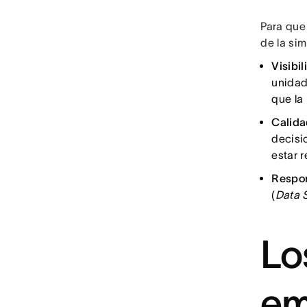
Para que
de la si
Visibil
unidad
que la
Calida
decisi
estar r
Respon
(
Data 
Lo
em