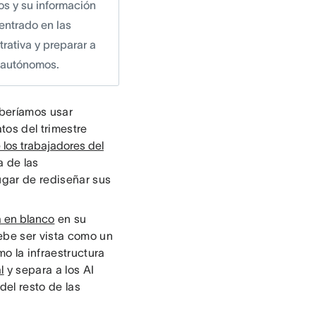
os y su información
centrado en las
rativa y preparar a
 autónomos.
eberíamos usar
atos del trimestre
los trabajadores del
a de las
lugar de rediseñar sus
 en blanco
en su
ebe ser vista como un
o la infraestructura
l
y separa a los AI
del resto de las