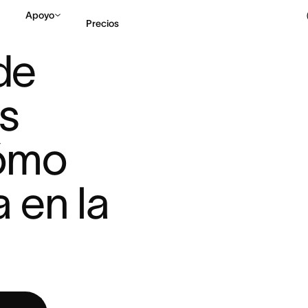
Apoyo
Precios
: MEJORES PRÁCTICAS ...
e 
Contactar a Ventas
V
s 
ómo 
en la 