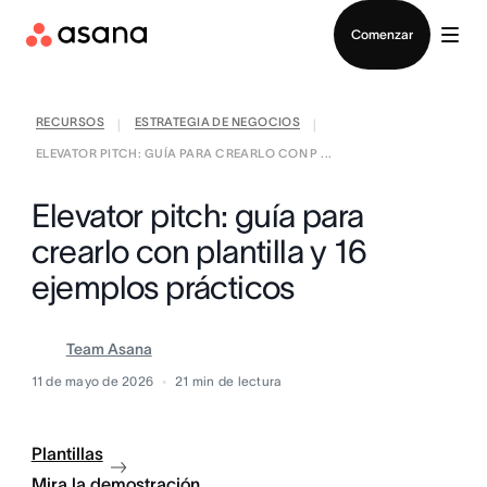
Contactar a Ventas
Comenzar
RECURSOS
ESTRATEGIA DE NEGOCIOS
|
|
ELEVATOR PITCH: GUÍA PARA CREARLO CON P ...
Elevator pitch: guía para
crearlo con plantilla y 16
ejemplos prácticos
Team Asana
11 de mayo de 2026
21
min de lectura
Plantillas
Mira la demostración