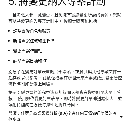
5. 將變更納入專案計劃
一旦每個人都同意變更，且您擁有實施變更所需的資源，您就
可以將變更納入專案計劃中。 後續步驟可能包括：
調整團隊
角色和職責
新增專案任務和
里程碑
變更專案時間軸
調整專案目標和
KPI
別忘了在變更訂單表單的底部簽名，並將其與其他專案文件一
起存放以供參考。 此數位檔案在處理未來專案或改進變更管控
流程時可能會派上用場。
提示：
變更管控流程中涉及的每個人都應在變更訂單表單上簽
核。 使用數位變更訂單表單，即時將變更訂單傳送給個人，並
讓他們能夠在方便時彈性地將其傳回。
閱讀：什麼是商業影響分析 (BIA)？為任何事情做好準備的 4
個步驟