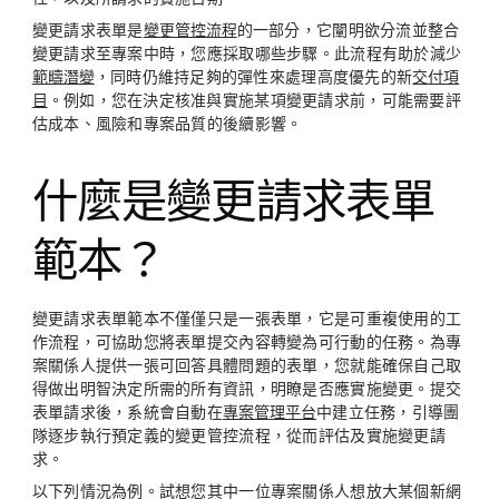
變更請求表單是
變更管控流程
的一部分，它闡明欲分流並整合
變更請求至專案中時，您應採取哪些步驟。此流程有助於減少
範疇潛變
，同時仍維持足夠的彈性來處理高度優先的新
交付項
目
。例如，您在決定核准與實施某項變更請求前，可能需要評
估成本、風險和專案品質的後續影響。
什麼是變更請求表單
範本？
變更請求表單範本不僅僅只是一張表單，它是可重複使用的工
作流程，可協助您將表單提交內容轉變為可行動的任務。為專
案關係人提供一張可回答具體問題的表單，您就能確保自己取
得做出明智決定所需的所有資訊，明瞭是否應實施變更。提交
表單請求後，系統會自動在
專案管理平台
中建立任務，引導團
隊逐步執行預定義的變更管控流程，從而評估及實施變更請
求。
以下列情況為例。試想您其中一位專案關係人想放大某個新網