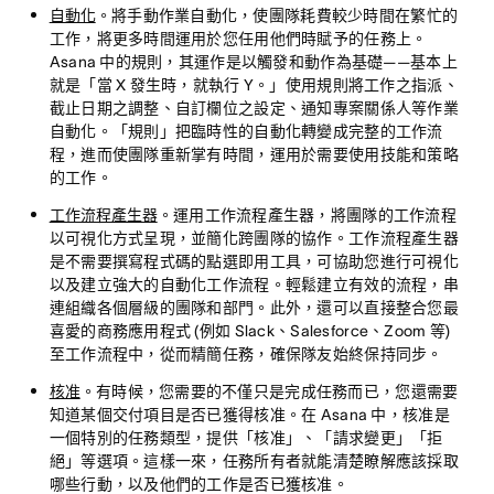
自動化
。將手動作業自動化，使團隊耗費較少時間在繁忙的
工作，將更多時間運用於您任用他們時賦予的任務上。
Asana 中的規則，其運作是以觸發和動作為基礎——基本上
就是「當 X 發生時，就執行 Y。」使用規則將工作之指派、
截止日期之調整、自訂欄位之設定、通知專案關係人等作業
自動化。「規則」把臨時性的自動化轉變成完整的工作流
程，進而使團隊重新掌有時間，運用於需要使用技能和策略
的工作。
工作流程產生器
。運用工作流程產生器，將團隊的工作流程
以可視化方式呈現，並簡化跨團隊的協作。工作流程產生器
是不需要撰寫程式碼的點選即用工具，可協助您進行可視化
以及建立強大的自動化工作流程。輕鬆建立有效的流程，串
連組織各個層級的團隊和部門。此外，還可以直接整合您最
喜愛的商務應用程式 (例如 Slack、Salesforce、Zoom 等)
至工作流程中，從而精簡任務，確保隊友始終保持同步。
核准
。有時候，您需要的不僅只是完成任務而已，您還需要
知道某個交付項目是否已獲得核准。在 Asana 中，核准是
一個特別的任務類型，提供「核准」、「請求變更」「拒
絕」等選項。這樣一來，任務所有者就能清楚瞭解應該採取
哪些行動，以及他們的工作是否已獲核准。