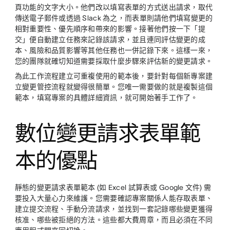
頁功能的文字大小。他們改以填寫表單的方式送出請求，取代
傳送電子郵件或透過 Slack 為之，而表單則請他們填寫變更的
相對重要性、優先順序和帶來的影響。接著他們按一下「提
交」便自動建立任務來記錄該請求，並且連同評估變更的成
本、風險和品質影響等其他任務也一併記錄下來。這樣一來，
您的團隊就確切知道需要採取什麼步驟來評估新的變更請求。
為此工作流程建立可重複使用的範本後，要針對每個新專案建
立變更管控流程就變得很簡單。您唯一需要做的就是複製這個
範本，填寫專案的具體詳細資訊，就可開始著手工作了。
數位變更請求表單範
本的優點
靜態的變更請求表單範本 (如 Excel 試算表或 Google 文件) 需
要投入大量心力來維護。您需要確認專案關係人能存取表單、
建立提交流程、手動分流請求，並找到一套記錄哪些變更獲得
核准、哪些被拒絕的方法。這些都大費周章，而且必須在不同