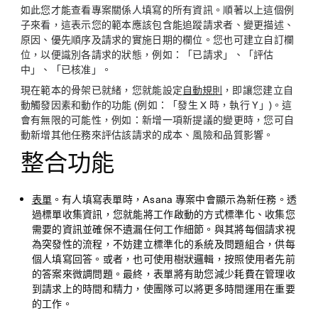
如此您才能查看專案關係人填寫的所有資訊。順著以上這個例
子來看，這表示您的範本應該包含能追蹤請求者、變更描述、
原因、優先順序及請求的實施日期的欄位。您也可建立自訂欄
位，以便識別各請求的狀態，例如：「已請求」、「評估
中」、「已核准」。
現在範本的骨架已就緒，您就能設定
自動規則
，即讓您建立自
動觸發因素和動作的功能 (例如：「發生 X 時，執行 Y」)。這
會有無限的可能性，例如：新增一項新提議的變更時，您可自
動新增其他任務來評估該請求的成本、風險和品質影響。
整合功能
表單
。有人填寫表單時，Asana 專案中會顯示為新任務。透
過標單收集資訊，您就能將工作啟動的方式標準化、收集您
需要的資訊並確保不遺漏任何工作細節。與其將每個請求視
為突發性的流程，不妨建立標準化的系統及問題組合，供每
個人填寫回答。或者，也可使用樹狀邏輯，按照使用者先前
的答案來微調問題。最終，表單將有助您減少耗費在管理收
到請求上的時間和精力，使團隊可以將更多時間運用在重要
的工作。