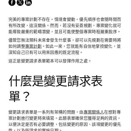
facebook
x-
linkedin
twitter
完美的專案計劃不存在。情境會變動，優先順序也會隨時間而
有所改變，這沒關係。然而，若沒有妥善規劃，專案變化就可
能導致嚴重的範疇潛變，並且可能使整個專案時程嚴重脫序。
儘管您無法預料未來會發生什麼事，卻可以先規劃在需要時將
如何調整
專案計劃
。如此一來，您就能有自信地掌控變化，並
深知自己已有可以用來因應的既定流程。
這正是變更請求表單範本可以發揮作用之處。
什麼是變更請求表
單？
變更請求表單是一系列有架構的問題，由
專案關係人
在想對專
案計劃進行變更時來填寫。此類表單確保您獲得足夠的資訊，
以便決定是否有必要調整，包括變更的原因、該項變更的優先
性，以及所請求的實施日期。