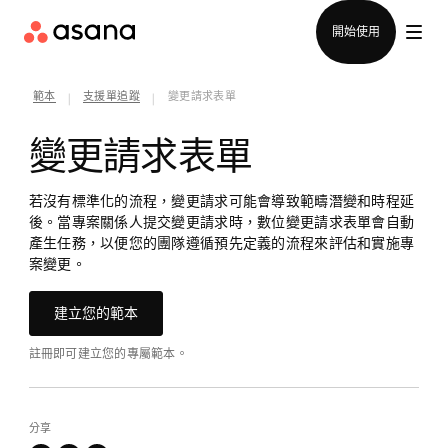
聯絡銷售部
開始使用
範本
支援單追蹤
變更請求表單
|
|
變更請求表單
若沒有標準化的流程，變更請求可能會導致範疇潛變和時程延
後。當專案關係人提交變更請求時，數位變更請求表單會自動
產生任務，以便您的團隊遵循預先定義的流程來評估和實施專
案變更。
建立您的範本
註冊即可建立您的專屬範本。
分享