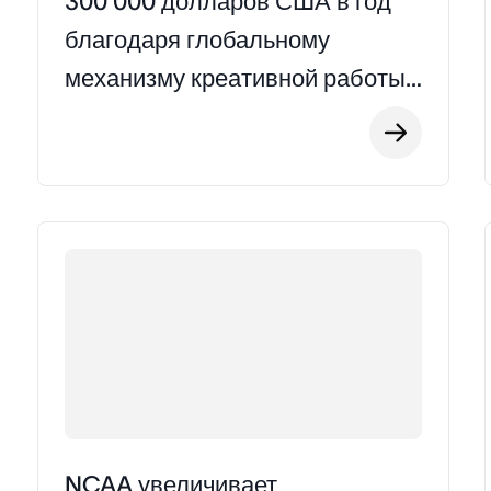
300 000 долларов США в год
благодаря глобальному
механизму креативной работы
на базе ИИ
NCAA увеличивает