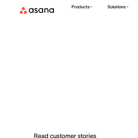
Products
Solutions
Teams do
extraordinary
with Asana
Read customer stories