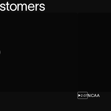
ustomers
NCAA
2:07