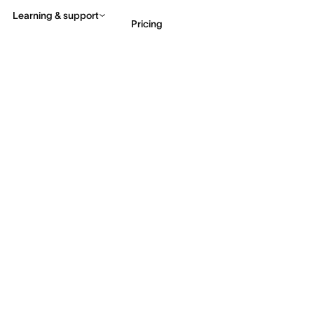
Learning & support
Pricing
Contact sales
View 
 things