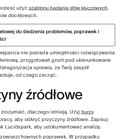
możesz użyć
szablonu badania słów kluczowych
,
rców docelowych.
netowej do śledzenia problemów, poprawek i
ści
 wsparcia nie posiada umiejętności rozwiązywania
leniową, przygotowali grunt pod ukierunkowane
 Kategoryzacja sprawia, że Twój zespół
gaduje, od czego zacząć.
zyny źródłowe
y zrozumieć, dlaczego istnieją. Użyj
burzy
racy, aby odkryć przyczyny źródłowe. Zapisuj
jak Lucidspark, aby udokumentować analizę.
powierzchownych poprawek. W przypadku