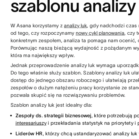
szablonu analizy
W Asana korzystamy z
analizy luk
, gdy nadchodzi czas
od tego, czy rozpoczynamy
nowy cykl planowania
, czy
konkretnym zespołem, analiza ta pomaga nam ocenić, co 
Porównując naszą bieżącą wydajność z pożądanym wyn
która ma największy wpływ.
Jednak przeprowadzenie analizy luk wymaga uporządk
Do tego właśnie służy szablon. Szablony analizy luk uł
dostęp do jednego obszaru roboczego i ułatwiają prze
zespołów o dużym natężeniu pracy korzystanie ze stand
pozwala skupić się na rozwiązywaniu problemów.
Szablon analizy luk jest idealny dla:
Zespoły ds. strategii biznesowej
, które potrzebują 
interesariuszy
i przekładania statystyk na priorytety 
Liderów HR
, którzy chcą ustandaryzować analizy lu