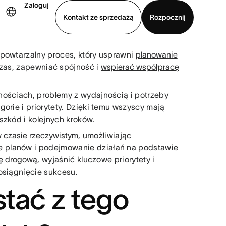
Zaloguj
Kontakt ze sprzedażą
Rozpocznij
 powtarzalny proces, który usprawni
planowanie
Wyświetl prezentację
Pobierz aplikację
czas, zapewniać spójność i
wspierać współpracę
nościach, problemy z wydajnością i potrzeby
orie i priorytety. Dzięki temu wszyscy mają
szkód i kolejnych kroków.
 czasie rzeczywistym
, umożliwiając
 planów i podejmowanie działań na podstawie
ę drogową
, wyjaśnić kluczowe priorytety i
osiągnięcie sukcesu.
tać z tego