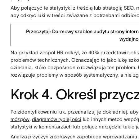
Aby połączyć te statystyki z treścią lub
strategią SEO
, 
aby odkryć luki w treści związane z potrzebami odbio
Przeczytaj: Darmowy szablon audytu strony inter
wydajno
Na przykład zespół HR odkrył, że 40% przedstawicieli
problemów technicznych. Oznaczając to jako lukę szko
działania, które bezpośrednio rozwiązują ten problem.
rozwiązuje problemy w sposób systematyczny, a nie z
Krok 4. Określ przyc
Po zidentyfikowaniu luk, przeanalizuj je dokładniej, ab
mózgów
,
diagramów rybiej ości
lub innych metod współp
statystyki w komentarzach lub połącz narzędzia takie 
Analiza przyczyn źródłowych
zapobiega wprowadzaniu 