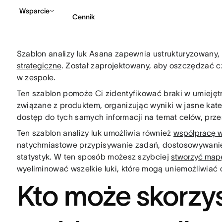
Wsparcie
Cennik
Szablon analizy luk Asana zapewnia ustrukturyzowany,
Kontakt ze sprzedażą
strategiczne
. Został zaprojektowany, aby oszczędzać 
w zespole.
Ten szablon pomoże Ci zidentyfikować braki w umiejęt
związane z produktem, organizując wyniki w jasne kateg
dostęp do tych samych informacji na temat celów, prze
Ten szablon analizy luk umożliwia również
współpracę w
natychmiastowe przypisywanie zadań, dostosowywanie
statystyk. W ten sposób możesz szybciej
stworzyć map
wyeliminować wszelkie luki, które mogą uniemożliwiać 
Kto może skorzys