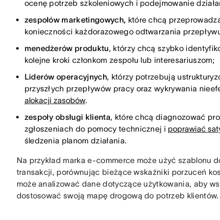
ocenę potrzeb szkoleniowych i podejmowanie działań
zespołów marketingowych,
które chcą przeprowadzać
konieczności każdorazowego odtwarzania przepływu
menedżerów produktu
, którzy chcą szybko identyfi
kolejne kroki członkom zespołu lub interesariuszom;
Liderów operacyjnych
, którzy potrzebują ustruktur
przyszłych przepływów pracy oraz wykrywania nieef
alokacji zasobów
.
zespoły obsługi klienta
, które chcą diagnozować pr
zgłoszeniach do pomocy technicznej i
poprawiać saty
śledzenia planom działania.
Na przykład marka e-commerce może użyć szablonu do z
transakcji, porównując bieżące wskaźniki porzuceń k
może analizować dane dotyczące użytkowania, aby wsk
dostosować swoją mapę drogową do potrzeb klientów.