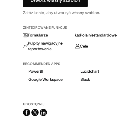
Utwórz własny szablon
Załóż konto, aby utworzyć własny szablon.
ZINTEGROWANE FUNKCJE
Formularze
Pola niestandardowe
Pulpity nawigacyjne
Cele
raportowania
RECOMMENDED APPS
PowerBI
Lucidchart
Google Workspace
Slack
UDOSTĘPNIJ
facebook
x-
linkedin
twitter