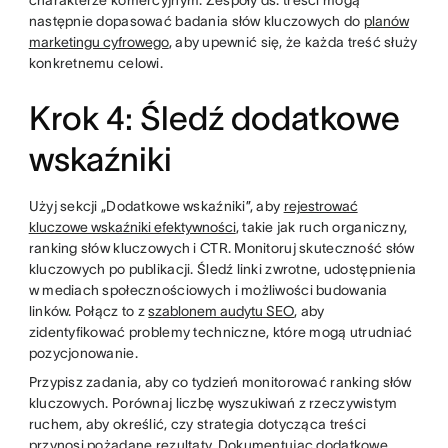
charakterze komercyjnym. Zespoły ds. treści mogą
następnie dopasować badania słów kluczowych do
planów
marketingu cyfrowego
, aby upewnić się, że każda treść służy
konkretnemu celowi.
Krok 4: Śledź dodatkowe
wskaźniki
Użyj sekcji „Dodatkowe wskaźniki”, aby
rejestrować
kluczowe wskaźniki efektywności
, takie jak ruch organiczny,
ranking słów kluczowych i CTR. Monitoruj skuteczność słów
kluczowych po publikacji. Śledź linki zwrotne, udostępnienia
w mediach społecznościowych i możliwości budowania
linków. Połącz to z
szablonem audytu SEO
, aby
zidentyfikować problemy techniczne, które mogą utrudniać
pozycjonowanie.
Przypisz zadania, aby co tydzień monitorować ranking słów
kluczowych. Porównaj liczbę wyszukiwań z rzeczywistym
ruchem, aby określić, czy strategia dotycząca treści
przynosi pożądane rezultaty. Dokumentując dodatkowe