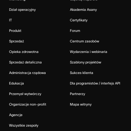
Dział operacyjny
Akademia Asany
IT
Certyfikaty
Produkt
Forum
Sprzedaż
Centrum zasobów
Opieka zdrowotna
Wydarzenia i webinaria
Sprzedaż detaliczna
Szablony projektów
Administracja rządowa
Sukces klienta
Edukacja
Dla programistów / interfejs API
Przemysł wytwórczy
Partnerzy
Organizacje non-profit
Mapa witryny
Agencje
Wszystkie zespoły