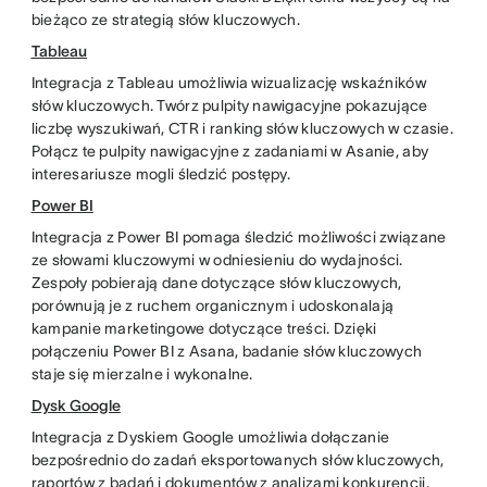
bieżąco ze strategią słów kluczowych.
Tableau
Integracja z Tableau umożliwia wizualizację wskaźników
słów kluczowych. Twórz pulpity nawigacyjne pokazujące
liczbę wyszukiwań, CTR i ranking słów kluczowych w czasie.
Połącz te pulpity nawigacyjne z zadaniami w Asanie, aby
interesariusze mogli śledzić postępy.
Power BI
Integracja z Power BI pomaga śledzić możliwości związane
ze słowami kluczowymi w odniesieniu do wydajności.
Zespoły pobierają dane dotyczące słów kluczowych,
porównują je z ruchem organicznym i udoskonalają
kampanie marketingowe dotyczące treści. Dzięki
połączeniu Power BI z Asana, badanie słów kluczowych
staje się mierzalne i wykonalne.
Dysk Google
Integracja z Dyskiem Google umożliwia dołączanie
bezpośrednio do zadań eksportowanych słów kluczowych,
raportów z badań i dokumentów z analizami konkurencji.