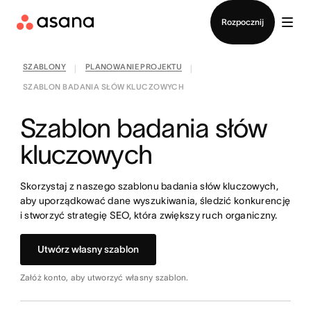
Kontakt ze sprzedażą
Rozpocznij
SZABLONY
PLANOWANIE PROJEKTU
|
|
SZABLON BADANIA SŁÓW KLUCZOWYCH
Szablon badania słów
kluczowych
Skorzystaj z naszego szablonu badania słów kluczowych,
aby uporządkować dane wyszukiwania, śledzić konkurencję
i stworzyć strategię SEO, która zwiększy ruch organiczny.
Utwórz własny szablon
Załóż konto, aby utworzyć własny szablon.