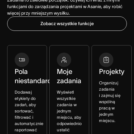
funkcjami do zarządzania projektami w Asanie, aby robić 
więcej przy mniejszym wysiłku.
Zobacz wszystkie funkcje
Pola
Moje
Projekty
niestandardowe
zadania
Organizuj
zadania
Dodawaj
Wyświetl
i zajmuj się
etykiety do
wszystkie
wspólną
zadań, aby
zadania w
pracą w
sortować,
jednym
jednym
filtrować i
miejscu, aby
miejscu.
automatycznie
odpowiednio
raportować
ustalić