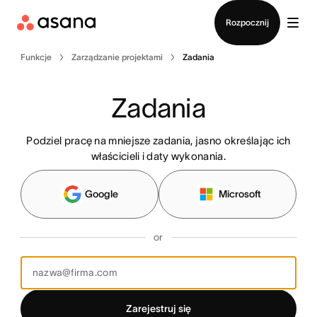
Kontakt ze sprzedażą
Rozpocznij
Funkcje
Zarządzanie projektami
Zadania
Zadania
Podziel pracę na mniejsze zadania, jasno określając ich
właścicieli i daty wykonania.
Google
Microsoft
or
Zarejestruj się