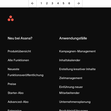
1
2
3
4
5
6
Asana
Home
Neu bei Asana?
Anwendungsfälle
Produktübersicht
Kampagnen-Management
Alle Funktionen
Inhaltskalender
Neueste
Erstellung kreativer Inhalte
Funktionsveröffentlichung
Zielmanagement
Preise
Einführung neuer
Starter-Abo
Mitarbeitender
Advanced-Abo
Unternehmensplanung
Enterprise
Produkteinführungen