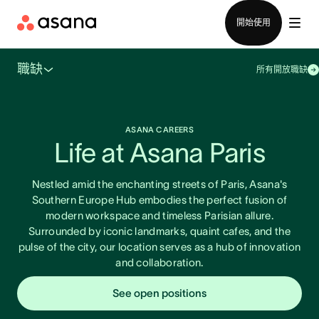
聯絡銷售部
開始使用
職缺
所有開放職缺
ASANA CAREERS
Life at Asana Paris
Nestled amid the enchanting streets of Paris, Asana's
Southern Europe Hub embodies the perfect fusion of
modern workspace and timeless Parisian allure.
Surrounded by iconic landmarks, quaint cafes, and the
pulse of the city, our location serves as a hub of innovation
and collaboration.
See open positions