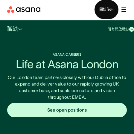
聯絡銷售部
開始使用
職缺
所有開放職缺
ASANA CAREERS
Life at Asana London
Our London team partners closely with our Dublin office to
expand and deliver value to our rapidly growing UK
customer base, and scale our culture and vision
throughout EMEA.
See open positions