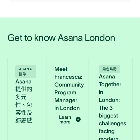
Get to know Asana London 
Meet
ASANA
角色焦點
團隊
Asana
Francesca:
Asana
Together
Community
提供的
in
Program
多元
London:
Manager
性、包
The 3
in London
容性及
biggest
Learn
歸屬感
more
challenges
facing
modern