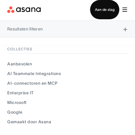
Contact opnemen met verkoop
Aan de slag
×
Resultaten filteren
COLLECTIES
Aanbevolen
AI Teammate Integrations
AI-connectoren en MCP
Enterprise IT
Microsoft
Google
Gemaakt door Asana