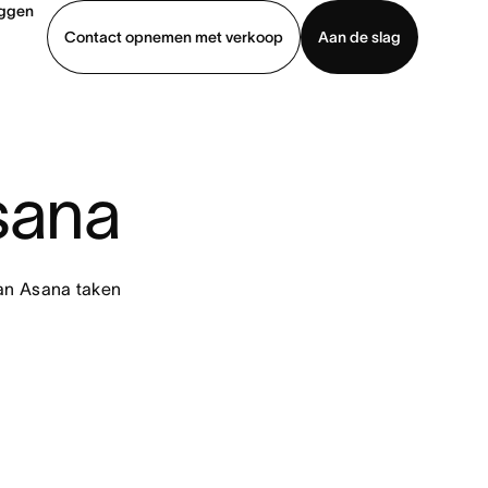
oggen
Contact opnemen met verkoop
Aan de slag
erkoop
Demo bekijken
App downloaden
sana
an Asana taken