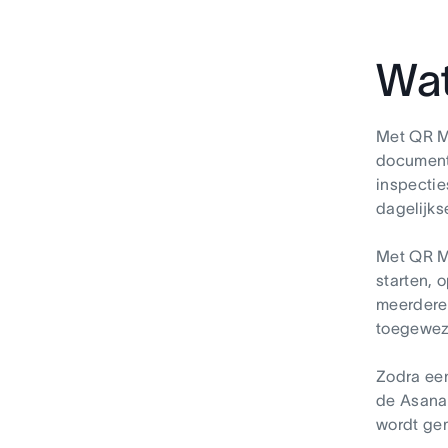
Wat
Met QR Mo
document
inspectie
dagelijk
Met QR Mo
starten, 
meerdere
toegewez
Zodra een
de Asana 
wordt ge