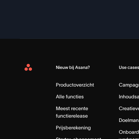
Nieuw bij Asana?
Use case
Asana
Home
Productoverzicht
Campag
Alle functies
Inhouds
Meest recente
Creatiev
functierelease
Doelman
Prijsberekening
Onboard