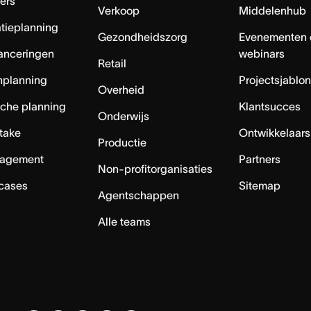
ers
Verkoop
Middelenhub
tieplanning
Gezondheidszorg
Evenementen 
anceringen
webinars
Retail
nplanning
Projectsjablo
Overheid
sche planning
Klantsucces
Onderwijs
ntake
Ontwikkelaars
Productie
agement
Partners
Non-profitorganisaties
 cases
Sitemap
Agentschappen
Alle teams