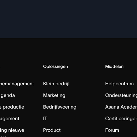
s
Oplossingen
Middelen
nemanagement
Klein bedrijf
Helpcentrum
agenda
Marketing
Ondersteuning
e productie
Bedrijfsvoering
Asana Acade
agement
IT
Certificeringe
ing nieuwe
Product
Forum