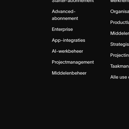
Starter-abonnement
werknem
Advanced-
Organisa
abonnement
Productl
Enterprise
Middele
App-integraties
Strategi
AI-werkbeheer
Projecti
Projectmanagement
Taakman
Middelenbeheer
Alle use