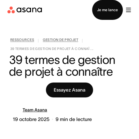
Contacter le service commercial
Je me lance
RESSOURCES
GESTION DE PROJET
|
|
39 TERMES DE GESTION DE PROJET À CONNAÎ ...
39 termes de gestion 
de projet à connaître
Essayez Asana
Team Asana
19 octobre 2025
9
min de lecture