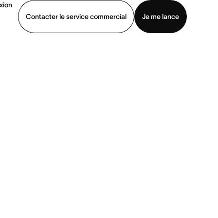
xion
Contacter le service commercial
Je me lance
ommercial
Voir une démo
Télécharger l’application