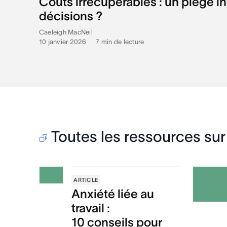
Coûts irrécupérables : un piège i
décisions ?
Caeleigh MacNeil
10 janvier 2026
•
7
min de lecture
Toutes les ressources sur 
ARTICLE
Anxiété liée au
travail :
10 conseils pour