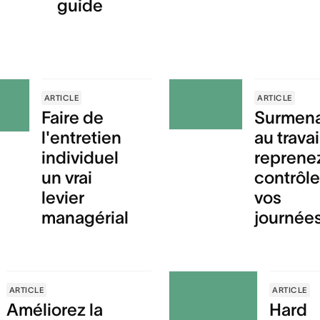
guide
ARTICLE
ARTICLE
Faire de
Surmen
l'entretien
au travai
individuel
reprenez
un vrai
contrôl
levier
vos
managérial
journée
ARTICLE
ARTICLE
Améliorez la
Hard