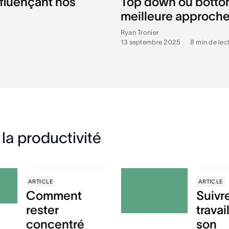
nfluençant nos
Top down ou bottom 
meilleure approch
Ryan Tronier
13 septembre 2025
•
8
min de lec
la productivité
ARTICLE
ARTICLE
Comment
Suivre
rester
travai
concentré
son