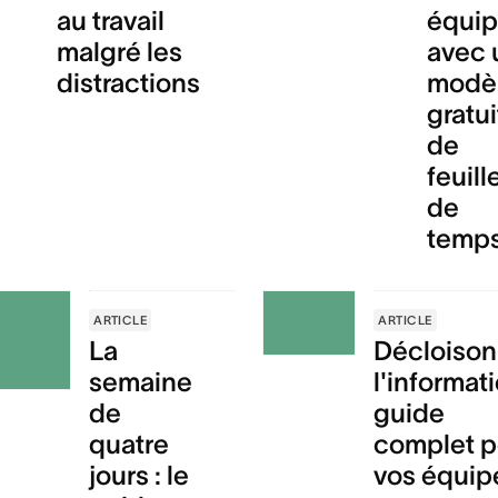
au travail
équi
malgré les
avec 
distractions
modè
gratui
de
feuill
de
temp
ARTICLE
ARTICLE
La
Décloison
semaine
l'informat
de
guide
quatre
complet p
jours : le
vos équip