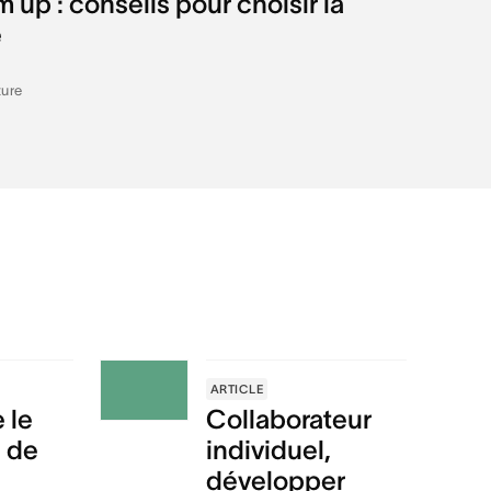
up : conseils pour choisir la
e
ture
ARTICLE
 le
Collaborateur
l de
individuel,
développer