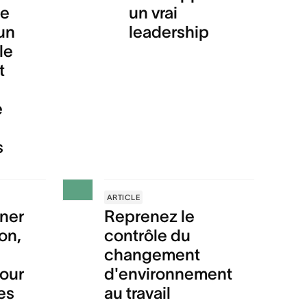
pe
un vrai
un
leadership
le
t
e
s
ARTICLE
ner
Reprenez le
ion,
contrôle du
changement
our
d'environnement
es
au travail