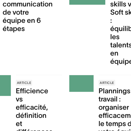
communication
skills 
de votre
Soft sk
équipe en 6
:
étapes
équili
les
talent
en
équip
ARTICLE
ARTICLE
Efficience
Plannings
vs
travail :
efficacité,
organiser
définition
efficacem
et
le temps 