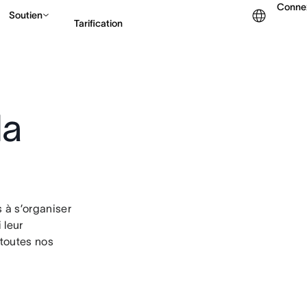
Conne
Soutien
Tarification
Contacter le service c
la
 à s’organiser
 leur
 toutes nos