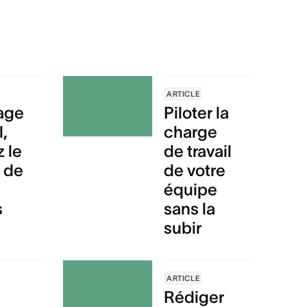
ARTICLE
age
Piloter la
l,
charge
 le
de travail
e de
de votre
équipe
s
sans la
subir
ARTICLE
Rédiger