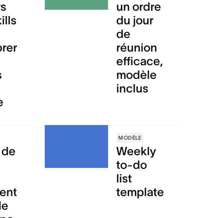
vs
un ordre
ills
du jour
de
brer
réunion
efficace,
s
modèle
inclus
e
MODÈLE
 de
Weekly
to-do
list
ent
template
de