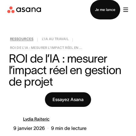
Contacter le service commercial
Je me lance
RESSOURCES
L’IA AU TRAVAIL
|
|
ROI DE L’IA : MESURER L’IMPACT RÉEL EN ...
ROI de l’IA : mesurer 
l’impact réel en gestion 
de projet
Essayez Asana
Lydia Rajteric
9 janvier 2026
9
min de lecture