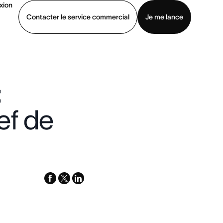
xion
Contacter le service commercial
Je me lance
ommercial
Voir une démo
Télécharger l’application
:
ef de
facebook
x-
linkedin
twitter