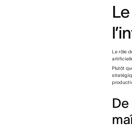
Le
l’i
Le rôle d
artificie
Plutôt qu
stratégiq
productiv
De 
maî