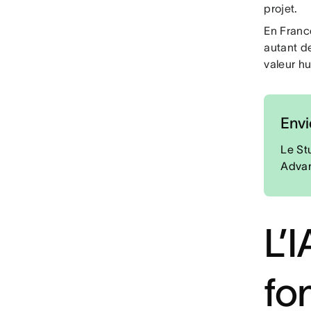
projet.
En France
autant d
valeur hu
Envi
Le St
Advan
L’I
fo