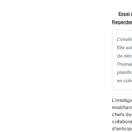
Essai 
Regarder
L’intel
Elle au
de déci
l’humai
planifi
en coh
L’intelli
modifian
chefs de 
collabora
d’anticip