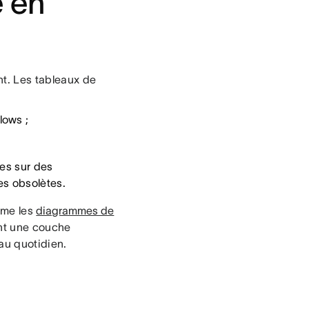
é en
nt. Les tableaux de
lows ;
ées sur des
es obsolètes.
mme les
diagrammes de
tant une couche
 au quotidien.