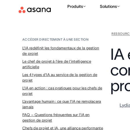
Produits
Solutions
RESSOURC
ACCÉDER DIRECTEMENT À UNE SECTION
IA 
L’IA redéfinit les fondamentaux de la gestion
de projet
Le chef de projet à l’ère de l’intelligence
co
artificielle
Les 4 types d’IA au service de la gestion de
pro
projet
L’IA en action : cas pratiques pour les chefs de
projet
L’avantage humain : ce que l’IA ne remplacera
Lydi
jamais
FAQ – Questions fréquentes sur l'IA en
gestion de projet
Chefs de projet et IA, une alliance performante