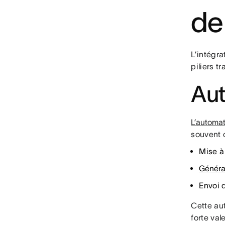
de
L’intégra
piliers t
Aut
L’automat
souvent 
Mise à
Généra
Envoi 
Cette au
forte va