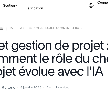
Conne
Soutien
Tarification
ES
IA
IA ET GESTION DE PROJET : COMMENT LE RÔ ...
Contacter le service c
|
|
et gestion de projet 
mment le rôle du ch
jet évolue avec l'IA
a Rajteric
9 janvier 2026
7
min de lecture