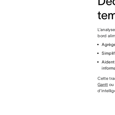
Déc
tem
L’analys
bord alim
Agrège
Simplif
Aident
inform
Cette tr
Gantt
ou 
d’intelli