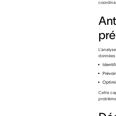
coordina
Ant
pré
L’analyse
données h
Identif
Prévoi
Optim
Cette ca
problème