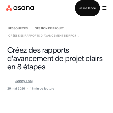
Contacter le service commercial
Je me lance
RESSOURCES
GESTION DE PROJET
|
|
CRÉEZ DES RAPPORTS D'AVANCEMENT DE PROJ ...
Créez des rapports
d'avancement de projet clairs
en 8 étapes
Jenny Thai
29 mai 2026
11
min de lecture