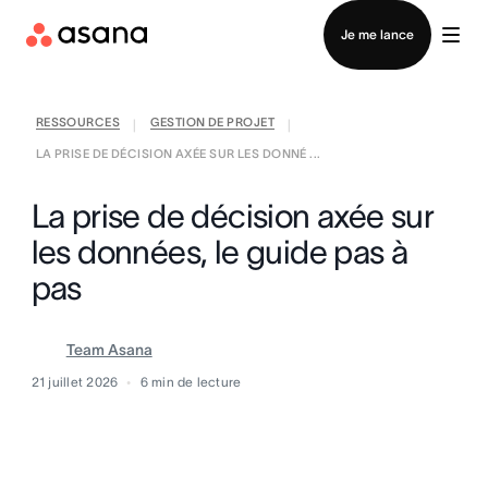
Contacter le service commercial
Je me lance
RESSOURCES
GESTION DE PROJET
|
|
LA PRISE DE DÉCISION AXÉE SUR LES DONNÉ ...
La prise de décision axée sur
les données, le guide pas à
pas
Team Asana
21 juillet 2026
6
min de lecture