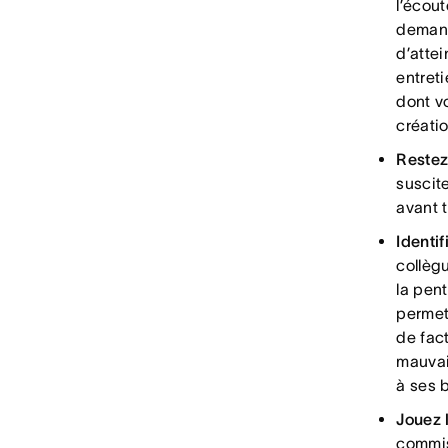
l’écou
demande
d’attei
entret
dont v
créati
Restez 
suscit
avant 
Identi
collègu
la pent
permet
de fac
mauvai
à ses 
Jouez 
commis