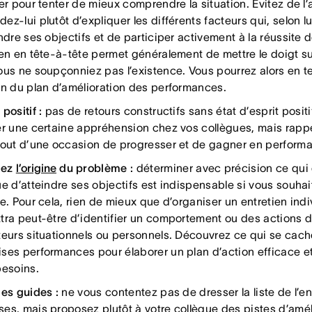
ter pour tenter de mieux comprendre la situation. Évitez de l
z-lui plutôt d’expliquer les différents facteurs qui, selon l
ndre ses objectifs et de participer activement à la réussite d
ien en tête-à-tête permet généralement de mettre le doigt s
ous ne soupçonniez pas l’existence. Vous pourrez alors en te
on du plan d’amélioration des performances.
positif :
pas de retours constructifs sans état d’esprit positi
er une certaine appréhension chez vos collègues, mais rappel
tout d’une occasion de progresser et de gagner en perform
fiez
l’origine
du problème :
déterminer avec précision ce qui
e d’atteindre ses objectifs est indispensable si vous souhai
e. Pour cela, rien de mieux que d’organiser un entretien indi
tra peut-être d’identifier un comportement ou des actions 
teurs situationnels ou personnels. Découvrez ce qui se cach
ses performances pour élaborer un plan d’action efficace e
besoins.
les guides :
ne vous contentez pas de dresser la liste de l’e
es, mais proposez plutôt à votre collègue des pistes d’amél