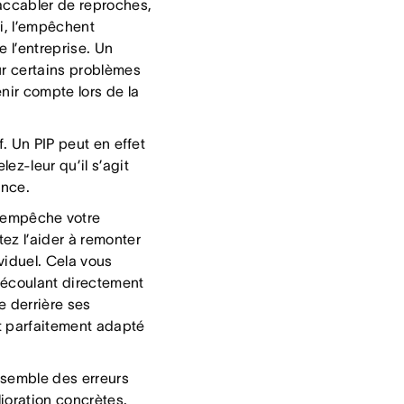
’accabler de reproches,
ui, l’empêchent
e l’entreprise. Un
ur certains problèmes
nir compte lors de la
f. Un PIP peut en effet
ez-leur qu’il s’agit
ance.
 empêche votre
tez l’aider à remonter
viduel. Cela vous
découlant directement
e derrière ses
t parfaitement adapté
nsemble des erreurs
ioration concrètes.