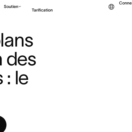
Conne
Soutien
Tarification
T
|
ans 
Contacter le service c
 des 
 le 