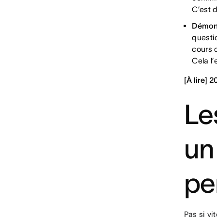
C’est d
Démont
questi
cours 
Cela l
[À lire] 
Le
un
pe
Pas si vi