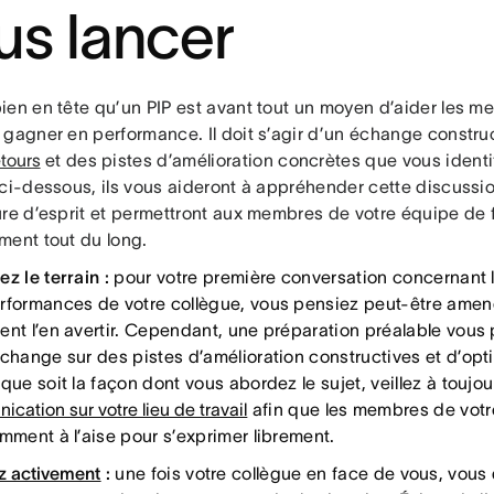
us lancer
ien en tête qu’un PIP est avant tout un moyen d’aider les m
gagner en performance. Il doit s’agir d’un échange construct
etours
et des pistes d’amélioration concrètes que vous identif
 ci-dessous, ils vous aideront à appréhender cette discuss
ure d’esprit et permettront aux membres de votre équipe de 
ment tout du long.
z le terrain :
pour votre première conversation concernant l
rformances de votre collègue, vous pensiez peut-être amene
ent l’en avertir. Cependant, une préparation préalable vous 
change sur des pistes d’amélioration constructives et d’optim
que soit la façon dont vous abordez le sujet, veillez à toujour
cation sur votre lieu de travail
afin que les membres de votr
amment à l’aise pour s’exprimer librement.
z activement
:
une fois votre collègue en face de vous, vous 