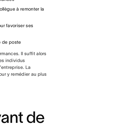
ollègue à remonter la
r favoriser ses
e de poste
mances. Il suffit alors
es individus
’entreprise. La
our y remédier au plus
vant de