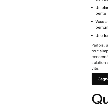
Un pla
pente
Vous a
perfo
Une fo
Parfois, 
tout sim
concernés
solution
vite.
Gagne
Qu