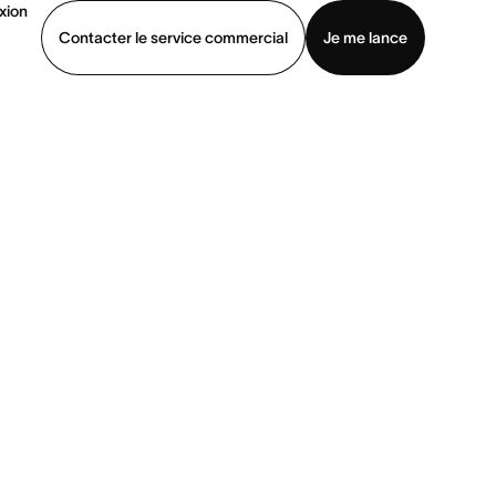
xion
Contacter le service commercial
Je me lance
ommercial
Voir une démo
Télécharger l’application