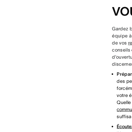
vo
Gardez b
équipe à 
de vos
r
conseils
d’ouvert
discerne
Prépare
des pe
forcém
votre é
Quelle 
communi
suffis
Écoute