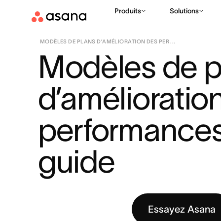
Produits
Solutions
RESSOURCES
COLLECTION ASANA : INSPIRATION ET IMPAC
|
MODÈLES DE PLANS D’AMÉLIORATION DES PER ...
Modèles de pl
d’amélioration
performances :
guide
Essayez Asana