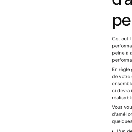
pe
Cet outil
performa
peine à a
performan
En règle
de votre 
ensemble 
ci devra 
réalisabl
Vous vou
d’amélio
quelques
L’un d