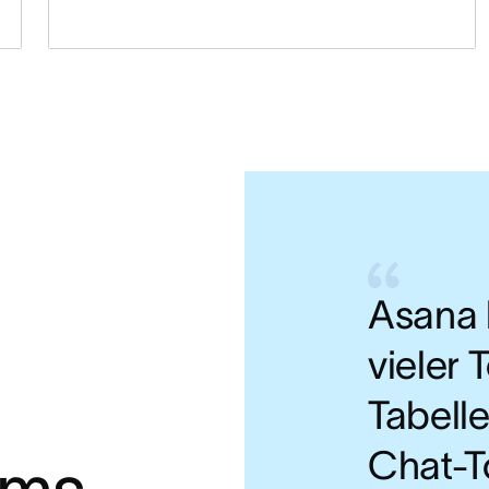
Asana 
vieler 
Tabell
Chat-T