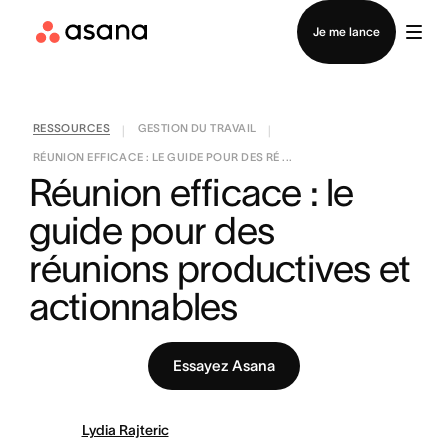
Contacter le service commercial
Je me lance
RESSOURCES
GESTION DU TRAVAIL
|
|
RÉUNION EFFICACE : LE GUIDE POUR DES RÉ ...
Réunion efficace : le 
guide pour des 
réunions productives et 
actionnables
Essayez Asana
Lydia Rajteric