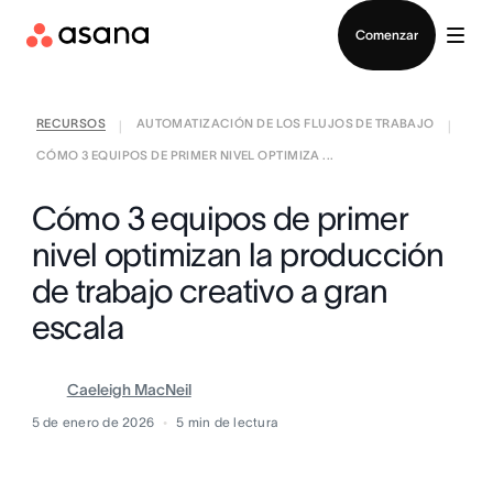
Contactar a Ventas
Comenzar
RECURSOS
AUTOMATIZACIÓN DE LOS FLUJOS DE TRABAJO
|
|
CÓMO 3 EQUIPOS DE PRIMER NIVEL OPTIMIZA ...
Cómo 3 equipos de primer
nivel optimizan la producción
de trabajo creativo a gran
escala
Caeleigh MacNeil
5 de enero de 2026
5
min de lectura