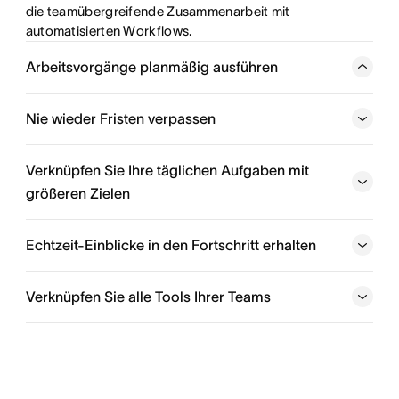
die teamübergreifende Zusammenarbeit mit 
automatisierten Workflows.
Arbeitsvorgänge planmäßig ausführen
Automatisieren Sie ineffiziente Prozesse und koordinieren
Sie teamübergreifende Aufgaben nahtlos, damit Ihre
Nie wieder Fristen verpassen
Arbeit wie von selbst läuft.
Verknüpfen Sie Ihre täglichen Aufgaben mit
Bessere Arbeitsabläufe erstellen
größeren Zielen
Zusammenhänge aller Projektvorgänge erkennen
Echtzeit-Einblicke in den Fortschritt erhalten
Verknüpfen Sie alle Tools Ihrer Teams
Unterstützen Sie Ihr Unternehmen
Erhalten Sie wertvolle Einblicke