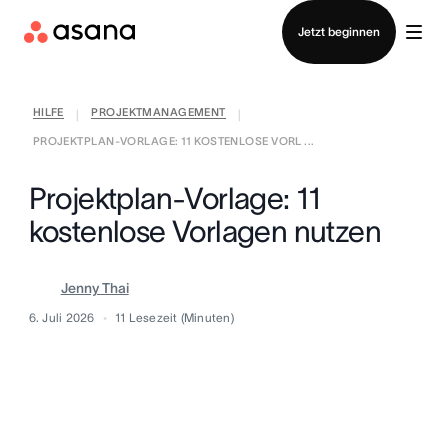
Vertrieb kontaktieren
Jetzt beginnen
HILFE
PROJEKTMANAGEMENT
|
|
PROJEKTPLAN-VORLAGE: 11 KOSTENLOSE VORL ...
Projektplan-Vorlage: 11
kostenlose Vorlagen nutzen
Jenny Thai
6. Juli 2026
11
Lesezeit (Minuten)