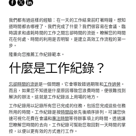
facebook
x-
linkedin
twitter
我們都有過這樣的經驗：在一天的工作結束前盯著時鐘，想知
道時間都去哪裡了、我們完成了什麼？我們很容易在會議、臨
時請求和虛耗時間的工作之間忘卻時間的流逝。瞭解您的時間
花在何處、時間的利用是否明智，是建立高效工作流程的第一
步。
隆重向您推薦工作紀錄範本。
什麼是工作紀錄？
忘卻時間的流逝
是一個問題，它會導致錯過期限和
工作過勞
。
而且，如果您不知道是什麼原因導致您浪費時間，便很難找到
解決的辦法。這就是工作紀錄派上用場的地方。
工作紀錄用以記錄所有您已完成的任務，包括您完成這些任務
所用的時間。工作紀錄是按
時間段
依先後順序排列，可讓您快
速可視化花費在會議和
專注時間
等待辦事項上的時間。透過讓
您瞭解您時間的去向，工作紀錄可幫助您取回對一天時間的掌
控，以便以更有效的方式進行工作。