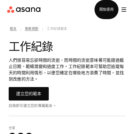
聯絡銷售部
開始使用
範本
專案規劃
工作紀錄範本
|
|
工作紀錄
人們很容易忘卻時間的流逝，而時間的流逝意味著可能錯過截
止日期、範疇潛變和過度工作。工作紀錄範本可幫助您追蹤每
天的時間利用情形，以便您確定在哪些地方浪費了時間，並找
到改進的方法。
建立您的範本
註冊即可建立您的專屬範本。
分享