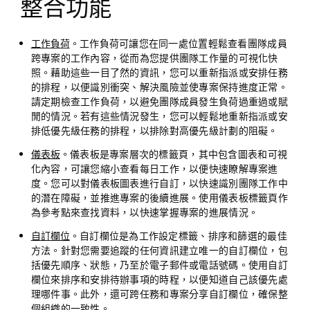
整合功能
工作負荷
。工作負荷可讓您在同一處位置輕鬆查看團隊成員
跨專案的工作內容，從而為您提供團隊工作量的可視化快
照。藉助這些一目了然的資訊，您可以重新指派或安排任務
的排程，以便識別衝突、解決風險並使專案保持進度正常。
請定期檢查工作負荷，以避免團隊成員發生負荷過重過或賦
閒的情況。若有這些情況發生，您可以輕鬆地重新指派或安
排低優先級任務的排程，以排除對高優先級計劃的阻礙。
儀表板
。儀表板是專案層次的標籤頁，其中包含圖表和可視
化內容，可讓您縮小查看每日工作，以便快速瞭解專案進
度。您可以對儀表板圖表進行自訂，以快速識別團隊工作中
的潛在障礙，並推進專案的後續進展。使用儀表板標籤頁作
為參考點來查找資料，以快速掌握專案的進展情況。
自訂欄位
。自訂欄位是為工作設定標籤、排序和篩選的最佳
方法。針對您需要追蹤的任何資訊建立唯一的自訂欄位，包
括優先順序、狀態，乃至於電子郵件或電話號碼。使用自訂
欄位來排序和安排待辦事項的時程，以便知道自己該優先處
理哪件事。此外，還可跨任務和專案分享自訂欄位，確保整
個組織的一致性。