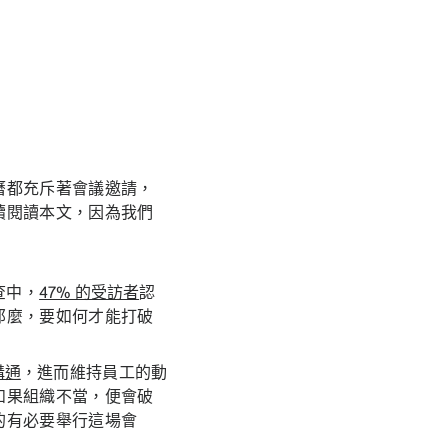
曆都充斥著會議邀請，
續閱讀本文，因為我們
調查中，
47% 的受訪者
認
那麼，要如何才能打破
溝通
，進而維持員工的動
如果組織不當，便會破
的有必要舉行這場會