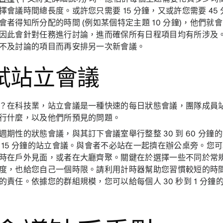
擇會議時間總長度。或許您只需要 15 分鐘，又或許您需要 45
會者得知所分配的時間 (例如某個特定主題 10 分鐘)，他們
因此會針對任務進行討論，進而確保所有日程項目均有所涉及
不及討論的項目而再安排另一次新會議。
試站立會議
？在科技業，站立會議是一種快速的每日狀態會議，團隊成員
行什麼，以及他們所預見的問題。
週期性的狀態會議，與其訂下會議室舉行整整 30 到 60 分
 15 分鐘的站立會議。與會者不必站在一起擠在辦公桌旁。您
時在戶外見面，或者在大廳齊聚。關鍵在於選擇一些不同於常
度，也給您自己一個時限。請利用計時器幫助您習慣較短的時
的責任。依據您的群組規模，您可以給每個人 30 秒到 1 分