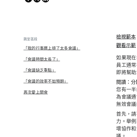
twitter
檢視範本
跳至區段
觀看示範
「我的行事曆上排了太多會議」
如果現在
「會議時間太長了」
員工通常
「會議缺乏重點」
即將幫助
「會議的效率不如預期」
閱讀：分
您有一半的
再次愛上開會
為會議通
無效會議
首先，請
力。舉例
壞協作和
議。