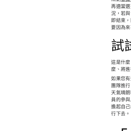
再適當選
況，若與
即結束，
要因為來
試
這是什麼
麼、將進
如果您有
團隊進行
天氣晴朗
員的參與
擔起自己
行下去。