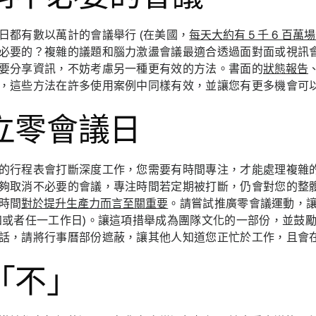
日都有數以萬計的會議舉行 (在美國，
每天大約有 5 千 6 百萬
必要的？複雜的議題和腦力激盪會議最適合透過面對面或視訊
要分享資訊，不妨考慮另一種更有效的方法。書面的
狀態報告
，這些方法在許多使用案例中同樣有效，並讓您有更多機會可
立零會議日
的行程表會打斷深度工作，您需要有時間專注，才能處理複雜
夠取消不必要的會議，專注時間若定期被打斷，仍會對您的整
時間
對於提升生產力而言至關重要
。請嘗試推廣零會議運動，
四或者任一工作日)。讓這項措舉成為團隊文化的一部份，並鼓
話，請將行事曆部份遮蔽，讓其他人知道您正忙於工作，且會
「不」