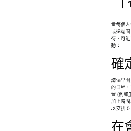
「
當每個人
或遠端團
待，可能
動：
確
請儘早開
的日程，
置 (例如
加上時間
以安排 
在