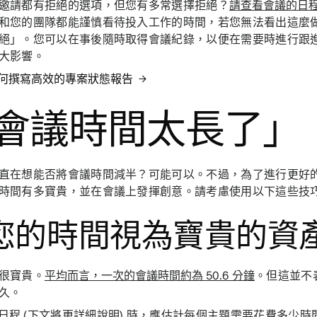
邀請都有拒絕的選項，但您有多常選擇拒絕？
請查看會議的日
和您的團隊都能謹慎看待投入工作的時間，若您無法看出這麼
絕」。您可以在事後隨時取得會議紀錄，以便在需要時進行跟
大影響。
何撰寫高效的專案狀態報告
會議時間太長了」
直在想能否將會議時間減半？可能可以。不過，為了進行更好
時間有多寶貴，並在會議上發揮創意。請考慮使用以下這些技
您的時間視為寶貴的資
很寶貴。
平均而言，一次的會議時間約為 50.6 分鐘
。但這並不
久。
日程
(下文將更詳細說明) 時，應估計每個主題需要花費多少時