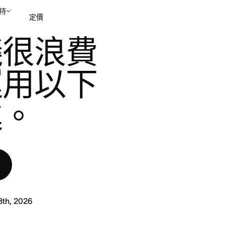
持
定價
改進。
議很浪費
聯絡銷售部
檢視示範
運用以下
進。
3th, 2026