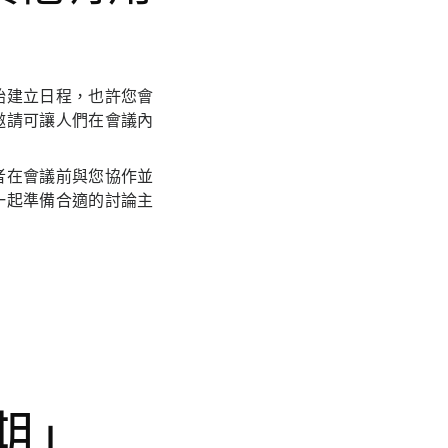
始建立日程，也許您會
邀請可讓人們在會議內
者在會議前與您協作並
一起準備合適的討論主
期」