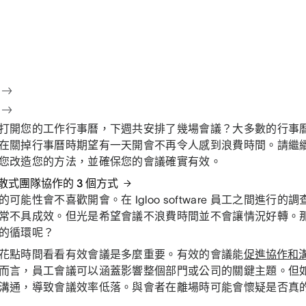
打開您的工作行事曆，下週共安排了幾場會議？大多數的行事
在關掉行事曆時期望有一天開會不再令人感到浪費時間。請繼
您改造您的方法，並確保您的會議確實有效。
散式團隊協作的 3 個方式
可能性會不喜歡開會。在 Igloo software 員工之間進行的
常不具成效。但光是希望會議不浪費時間並不會讓情況好轉。
的循環呢？
花點時間看看有效會議是多麼重要。有效的會議能
促進協作和
而言，員工會議可以涵蓋影響整個部門或公司的關鍵主題。但
溝通，導致會議效率低落。與會者在離場時可能會懷疑是否真