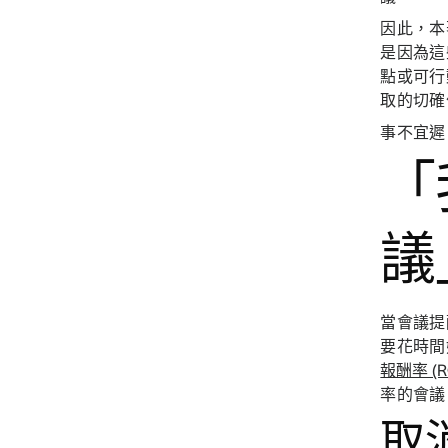
因此，本
是因為這
點或可行
取的切確
事不宜遲
「
議
當會議提
要花時間
報酬率 (R
率的會議
取