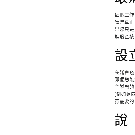
每個工作
議是真正
果您只是
進度查核
設
充滿會議
即便您能
主導您的
(例如週
有需要的
說