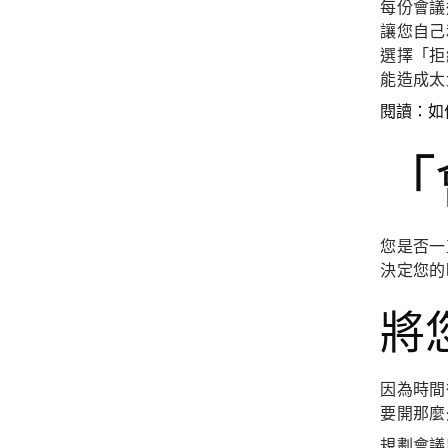
每份會議
讓您自己
選擇「拒
能造成太
閱讀：如
「
您是否一
決定您的
將
因為時間
要開那麼
規劃
會議