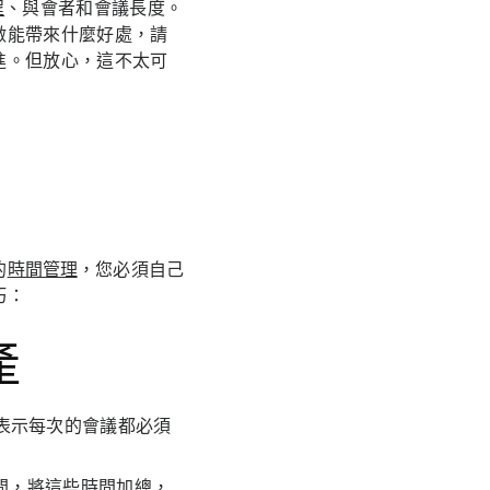
程
、與會者和會議長度。
做能帶來什麼好處，請
進。但放心，這不太可
的
時間管理
，您必須自己
巧：
產
表示每次的會議都必須
間，將這些時間加總，