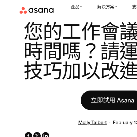
產品
解決方案
支
資源
生產力
您的工作會議很浪費時間嗎？請運用以下技巧加以
|
|
您的工作會
時間嗎？請
技巧加以改
立即試用 Asana
Molly Talbert
February 1
facebook
x-
linkedin