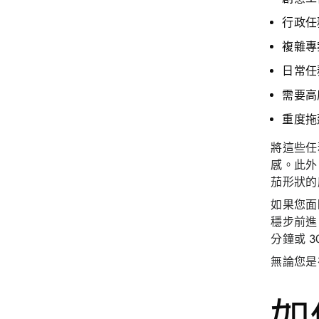
行政任
複雜專
日常任
需要高
重度拖
將這些任
感。此外
茄形狀的
如果您面
穩步前進
分鐘或 
無論您是
如