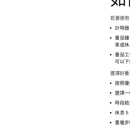
若要使用
計時器
番茄鐘
束或休
番茄工
可以下
選擇好番
按照優
選擇一
時段結
休息 5
重複步