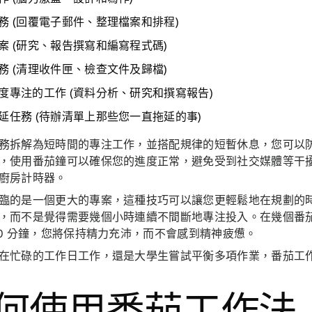
務
(回覆電子郵件、整理檔案和排程)
案
(研究、報告撰寫和編寫程式碼)
務
(清理收件匣、檢查文件及歸檔)
度專注的工作
(資料分析、研究和撰寫報告)
延任務
(待辦清單上那些您一直拖延的事)
務拆解為短時間的專注工作，並搭配規律的短暫休息，您可以
，使用番茄鐘可以確保您的進度正常，避免受到社交媒體等干
廚房計時器。
臨的是一個更大的專案，這種技巧可以讓您更輕鬆地在規劃的
，而不是覺得需要幾個小時連續不間斷地專注投入。在幾個番茄
30 分鐘，您將保持精力充沛，而不會感到精神疲憊。
在忙碌的工作日工作，還是大學生嘗試平衡多項作業，番茄工
何使用番茄工作法