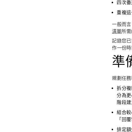
四次番
重複這
一般而言
清單
所需
記錄您已
作一份時
準
規劃任務
拆分複
分為更
階段建
組合較
「回覆
排定額