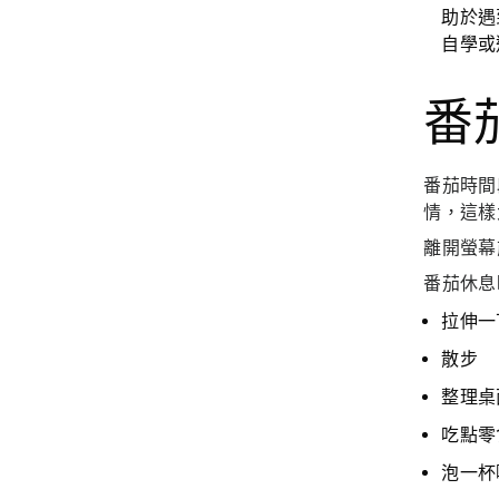
助於遇
自學或
番
番茄時間
情，這樣
離開螢幕
番茄休息
拉伸一
散步
整理桌
吃點零
泡一杯