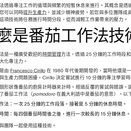
法透過專注工作的循環與頻繁的短暫休息來進行。其概念是透
您可以同時
提升生產力
，並減少精神疲勞。若您與多位團隊成
這項技術將任務進行時間分段，從而減輕工作量帶來的壓力。
麼是番茄工作法技
法是一種廣受歡迎的
時間管理
方法，透過 25 分鐘的工作時段和
大化專注力。
術是由
Francesco Cirillo
在 1980 年代後期開發的，當時他還
生產力問題困擾，Cirillo 決定嘗試進行 10 分鐘的專注學習
個形狀像番茄的廚房計時器來計時。經過反覆的嘗試與錯誤，
了番茄工作法（
pomodoro
在義大利語中是番茄的意思）。以
作法：
一次 25 分鐘的工作段落，接著是 5 分鐘的休息時間。
時間：
每四個番茄時間後之後，進行一次較長的 15 分鐘休息。
與團隊一起使用這種技術。