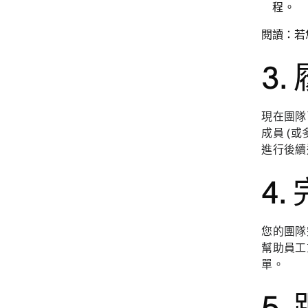
程。
閱讀：若
3
現在團隊
成員 (
進行後續
4
您的團隊
幫助員工
單。
5