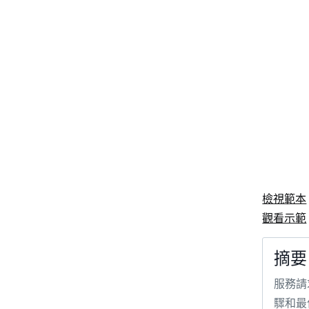
檢視範本
觀看示範
摘要
服務請
驟和最