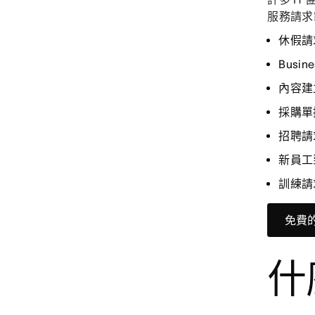
服務請
休假請
Busi
內容建
採購單
招聘請
新員工
訓練請
免費
什