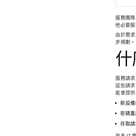
服務團隊
他必要服
由於需求
步規劃。
什
服務請求
這些請求
能會提供
新設備
密碼重
存取請
許多 I