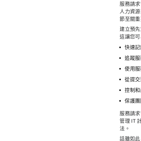
服務請求
人力資源
節至關
建立預先
這讓您可
快速記
追蹤服
使用服
從提交
控制和
保護團
服務請求
管理 IT 
法。
話雖如此