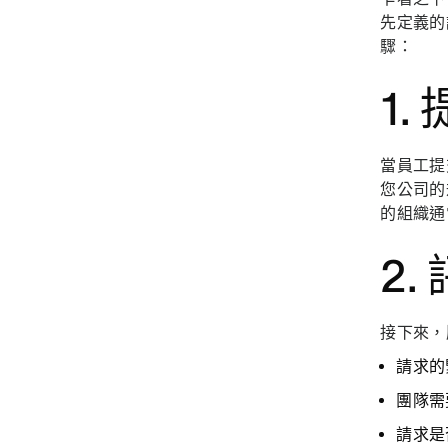
先定義的
驟：
1
當員工提
您公司的
的組織通
2
接下來，
請求的
團隊需
請求是