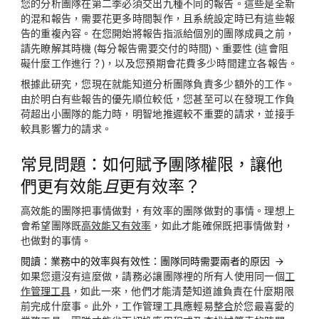
您的分析團隊在第二季必須交出九種不同的報告。這些是全新
的混和報告，需要花更多時間製作，且系統設定時已有這些報
告的重複內容。在您開始將報告指派給個別的團隊成員之前，
請先瞭解其時機 (每分報告需要交付的時間)、重要性 (這會阻
礙什麼工作進行？)，以及您預期會花費多少時間建立各報告。
根據此研究，您現在就能知道分析團隊負責多少額外的工作。
由於明白有些報告的優先順位較低，您甚至可以在發現工作負
荷超出小團隊的能力時，明智地推遲較不重要的請求，並接手
較具影響力的請求。
常見問題：如何賦予團隊權限，讓他
們更有效能
且
更有效率？
高效能的團隊把事情做對，有效率的團隊做對的事情。理想上
會希望團隊既
高效能又有效率
，如此才能確保既把事情做對，
也做對的事情。
閱讀：業務中的效率與有效性：團隊同時需要兩者的原因
如果您還沒有這麼做，請務必讓團隊裡的所有人使用同一個
工
作管理工具
，如此一來，他們才能清楚知道誰負責在什麼期限
前完成什麼事。此外，工作管理工具應輕易
整合
於您最喜愛的