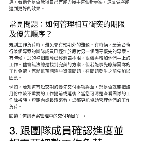
選，看他們是否覺得自己
有能力接手這個新專案
，這麼做將能
達到更好的效果。
常見問題：如何管理相互衝突的期限
及優先順序？
規劃工作負荷時，難免會有預期外的難題。有時候，最適合執
行某個專案的團隊成員已經忙於應付另一個同等優先的專案。
有時候，您的整個團隊已經瀕臨極限，很難再增加他們手上的
工作。儘管無法總是找到完美的方案，但若能事先瞭解團隊的
工作負荷，您就能預期這些資源問題，在問題發生之前先加以
因應。
例如，若知道有短交期的優先交付事項將至，您是否就能把該
月份中較不重要的工作提前或延後？當您可清楚查看團隊的工
作餘裕時，短期內或長遠來看，您都更能協助管理他們的工作
負荷。
閱讀：何謂專案管理中的交付項目？
3. 跟團隊成員確認進度並