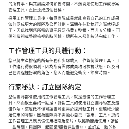
的所有事。與其談論如何節省時間，不妨開始使用工作或專案
管理工具，直接達成這個目標。
採用工作管理工具後，每個團隊成員就能查看自己的工作成果
如何促成更大的團隊及公司計劃。溝通在任務執行之際就達成
了，因此找到您所需的資訊只要花費五秒鐘，而非五分鐘。 可
個別檢視或整體檢視的時間軸，讓所有人都能按時完成工作，
工作管理工具的具體行動：
您已將生產排程的所有任務和步驟載入工作負荷管理工具，且
工作進行得很順利。因為所有團隊成員均可檢視狀態，以及自
己在流程裡扮演的角色，您因而能避免衝突、節省時間。
行家秘訣：訂立團隊約定
整個團隊都會使用的工作管理工具，就是最佳的工作管理工
具。然而很重要的一點是，針對工具的使用訂立團隊約定及最
佳作法。這麼做不僅可讓團隊更易於採用新工具，更能減少開
始使用的障礙，因為團隊將不需擔心自己「誤用」工具。您的
工作管理工具應具備
使用指南
及
影片
，以協助開始使用。請留
一些時間，與團隊一起閱讀/觀看這些素材，並訂立一致的約