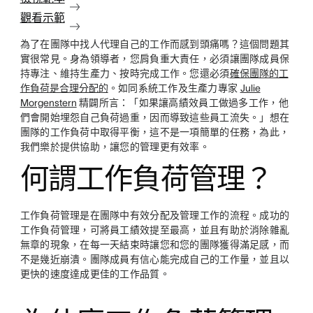
觀看示範
為了在團隊中找人代理自己的工作而感到頭痛嗎？這個問題其
實很常見。身為領導者，您肩負重大責任，必須讓團隊成員保
持專注、維持生產力、按時完成工作。您還必須
確保團隊的工
作負荷是合理分配的
。如同系統工作及生產力專家
Julie
Morgenstern
精闢所言：「如果讓高績效員工做過多工作，他
們會開始埋怨自己負荷過重，因而導致這些員工流失。」想在
團隊的工作負荷中取得平衡，這不是一項簡單的任務，為此，
我們樂於提供協助，讓您的管理更有效率。
何謂工作負荷管理？
工作負荷管理是在團隊中有效分配及管理工作的流程。成功的
工作負荷管理，可將員工績效提至最高，並且有助於消除雜亂
無章的現象，在每一天結束時讓您和您的團隊獲得滿足感，而
不是幾近崩潰。團隊成員有信心能完成自己的工作量，並且以
更快的速度達成更佳的工作品質。