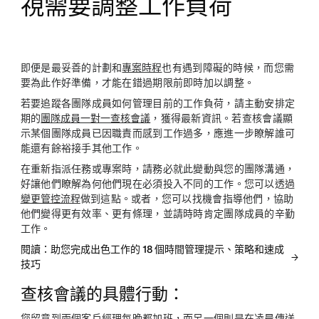
視需要調整工作負荷
即便是最妥善的計劃和
專案時程
也有遇到障礙的時候，而您需
要為此作好準備，才能在錯過期限前即時加以調整。
若要追蹤各團隊成員如何管理目前的工作負荷，請主動安排定
期的
團隊成員一對一查核會議
，獲得最新資訊。若查核會議顯
示某個團隊成員已因職責而感到工作過多，應進一步瞭解誰可
能還有餘裕接手其他工作。
在重新指派任務或專案時，請務必就此變動與您的團隊溝通，
好讓他們瞭解為何他們現在必須投入不同的工作。您可以透過
變更管控流程
做到這點。或者，您可以找機會指導他們，協助
他們變得更有效率、更有條理，並請時時肯定團隊成員的辛勤
工作。
閱讀：助您完成出色工作的 18 個時間管理提示、策略和速成
技巧
查核會議的具體行動：
您留意到兩個客戶經理每晚都加班，而另一個則是在凌晨傳送