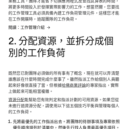
業務工具，團隊才能省下切換應用程式及查找試算表的時間，
將更多時間投入於發揮實際影響力的工作。想當然爾，您要找
的工作管理工具必須具備內建工作負荷管理元件，這樣您才能
在工作開展時，追蹤團隊的工作負荷。
閱讀：工作管理介紹
2. 分配資源，並拆分成個
別的工作負荷
既然您已對團隊必須做的所有事有了概念，現在就可以弄清楚
誰應該在什麼時間完成什麼事了。雖然指派工作給個別人員聽
起來好像很直接了當，但根據
哈佛商業評論
的專家指出，實際
上做起來可能相當複雜。
資源分配
能幫助您有效判定和指派計劃的可用資源。如果您從
未進行過資源分配，請使用以下這五個技巧平衡與管理每個人
的工作負荷。
先將最優先的工作指派出去
。將團隊的待辦事項及專案依照
優先順序排列於清單中，然後先行找人負責最高優先項目。