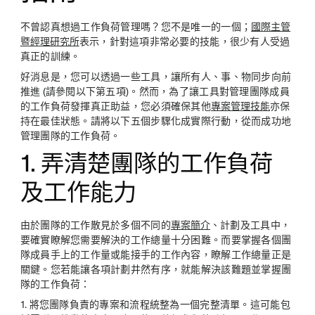
不曾認真想過工作負荷管理嗎？您不是唯一的一個；
國際主管
暨經理研究所
表示，針對這項非常必要的技能，很少有人受過
真正的訓練。
好消息是，您可以透過一些工具，讓所有人、事、物同步向前
推進 (請參閱以下第五項)。然而，為了讓工具對管理團隊成員
的工作負荷發揮真正助益，您必須確保其他
專案管理技能
亦保
持在最佳狀態。請將以下五個步驟化成實際行動，從而成功地
管理團隊的工作負荷。
1. 弄清楚團隊的工作負荷
及工作能力
由於團隊的工作散見於多個不同的
專案簡介
、計劃及工具中，
要確實瞭解您需要解決的工作總量十分困難。而要掌握各個團
隊成員手上的工作量或能接手的工作內容，瞭解工作總量正是
關鍵。您若能讓各項計劃井然有序，就能解決該難題並掌握團
隊的工作負荷：
1.
將您團隊負責的專案和流程統整為一個完整清單
。這可能包