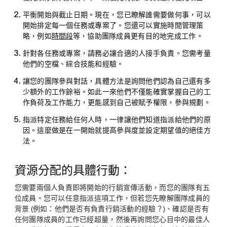
平衡開始與截止日期
。現在，您已瞭解誰需要做何事，可以
開始排定每一個任務或專案了。您還可以實施時間管理策
略，例如
時間段
等，協助團隊成員更有目的地完成工作。
針對各任務或專案，請務必讓合適的人接手負責
。您需考量
他們的空檔、綜合技能和經驗。
讓您的團隊參與對話
，具體方法是詢問他們認為自己還有多
少額外的工作餘裕。如此一來他們不僅能確實掌握自己的工
作負荷及工作能力，更能感到自己被賦予權限，參與規劃。
指派特定任務給任何人時，一律讓他們知道指派給他們的原
因
。這麼做是在一開始就提高參與度並設定期望值的絕佳方
法。
資源分配的具體行動：
您需要兩個人負責即將開始的行銷宣傳活動，而您的團隊有五
位成員。您可以任意指派這項工作，但若您先瞭解團隊成員的
背景 (例如：他們是否有負責行銷活動的經驗？)、確認是否有
任何團隊成員的工作已經超量，然後再詢問您心目中的最佳人