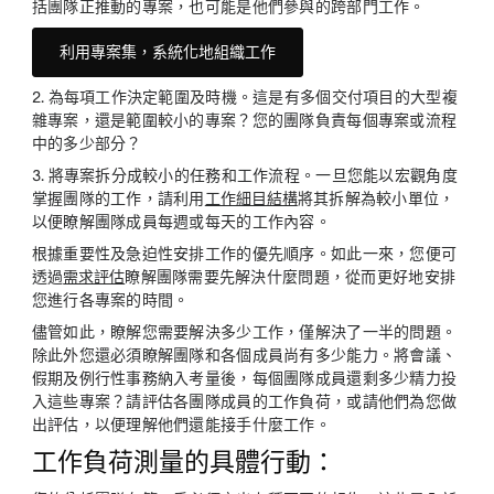
括團隊正推動的專案，也可能是他們參與的跨部門工作。
利用專案集，系統化地組織工作
2.
為每項工作決定範圍及時機
。這是有多個交付項目的大型複
雜專案，還是範圍較小的專案？您的團隊負責每個專案或流程
中的多少部分？
3.
將專案拆分成較小的任務和工作流程。
一旦您能以宏觀角度
掌握團隊的工作，請利用
工作細目結構
將其拆解為較小單位，
以便瞭解團隊成員每週或每天的工作內容。
根據重要性及急迫性安排工作的優先順序
。如此一來，您便可
透過
需求評估
瞭解團隊需要先解決什麼問題，從而更好地安排
您進行各專案的時間。
儘管如此，瞭解您需要解決多少工作，僅解決了一半的問題。
除此外您還必須瞭解團隊和各個成員尚有多少能力。將會議、
假期及例行性事務納入考量後，每個團隊成員還剩多少精力投
入這些專案？請評估各團隊成員的工作負荷，或請他們為您做
出評估，以便理解他們還能接手什麼工作。
工作負荷測量的具體行動：