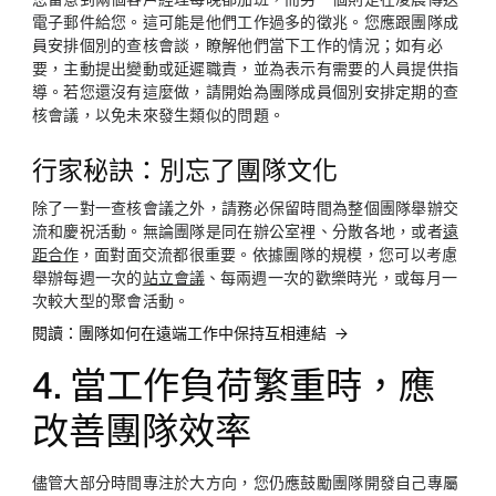
電子郵件給您。這可能是他們工作過多的徵兆。您應跟團隊成
員安排個別的查核會談，瞭解他們當下工作的情況；如有必
要，主動提出變動或延遲職責，並為表示有需要的人員提供指
導。若您還沒有這麼做，請開始為團隊成員個別安排定期的查
核會議，以免未來發生類似的問題。
行家秘訣：別忘了團隊文化
除了一對一查核會議之外，請務必保留時間為整個團隊舉辦交
流和慶祝活動。無論團隊是同在辦公室裡、分散各地，或者
遠
距合作
，面對面交流都很重要。依據團隊的規模，您可以考慮
舉辦每週一次的
站立會議
、每兩週一次的歡樂時光，或每月一
次較大型的聚會活動。
閱讀：團隊如何在遠端工作中保持互相連結
4. 當工作負荷繁重時，應
改善團隊效率
儘管大部分時間專注於大方向，您仍應鼓勵團隊開發自己專屬