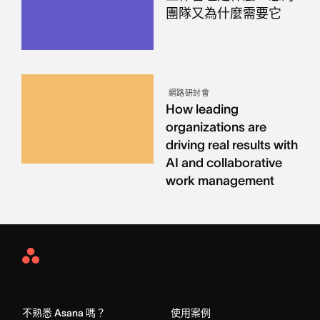
團隊又為什麼需要它
網路研討會
How leading
organizations are
driving real results with
AI and collaborative
work management
Asana
Home
不熟悉 Asana 嗎？
使用案例