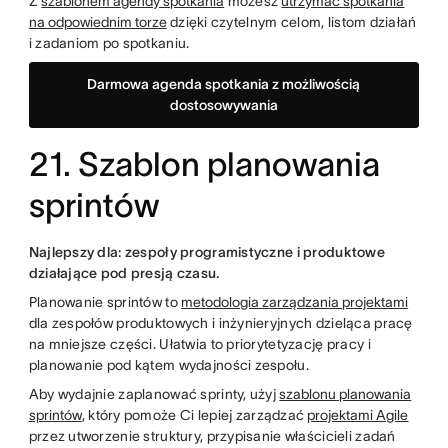
Z
szablonem agendy spotkania
możesz
utrzymać spotkania
na odpowiednim torze
dzięki czytelnym celom, listom działań
i zadaniom po spotkaniu.
Darmowa agenda spotkania z możliwością
dostosowywania
21. Szablon planowania
sprintów
Najlepszy dla: zespoły programistyczne i produktowe
działające pod presją czasu.
Planowanie sprintów to
metodologia zarządzania projektami
dla zespołów produktowych i inżynieryjnych dzieląca pracę
na mniejsze części. Ułatwia to priorytetyzację pracy i
planowanie pod kątem wydajności zespołu.
Aby wydajnie zaplanować sprinty, użyj
szablonu planowania
sprintów
, który pomoże Ci lepiej zarządzać
projektami Agile
przez utworzenie struktury, przypisanie właścicieli zadań