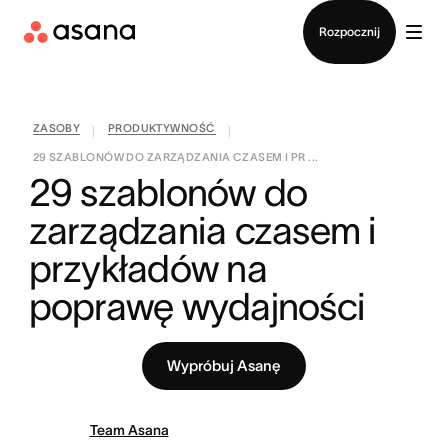
Kontakt ze sprzedażą
Rozpocznij
ZASOBY
PRODUKTYWNOŚĆ
|
|
29 SZABLONÓW DO ZARZĄDZANIA CZASEM I PR ...
29 szablonów do 
zarządzania czasem i 
przykładów na 
poprawę wydajności
Wypróbuj Asanę
Team Asana