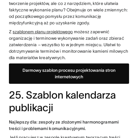
tworzenie projektów, ale co z narzędziem, które ułatwia
faktyczne wykonanie planu? Obejmuje on wiele zmiennych:
od początkowego pomysłu przez komunikację
międzyfunkcyjną aż po uzyskanie zgody.
Z
szablonem planu projektowego
możesz zapewnić
organizację i terminowe wykonywanie zadań oraz zbierać
zatwierdzenia – wszystko to w jednym miejscu. Ułatwi to
dotrzymywanie terminów i monitorowanie kamieni milowych
dla materiałów kreatywnych.
Darmowy szablon procesu projektowania stron
internetowych
25. Szablon kalendarza
publikacji
Najlepszy dla: zespoły ze złożonymi harmonogramami
treści i problemami komunikacyjnymi.
Jeśli pracujesz w zespole kreatywnym tworzącym treści,